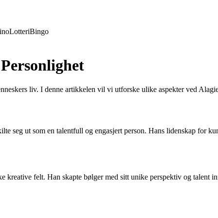
ino
Lotteri
Bingo
Personlighet
nneskers liv. I denne artikkelen vil vi utforske ulike aspekter ved Alagi
lte seg ut som en talentfull og engasjert person. Hans lidenskap for kun
like kreative felt. Han skapte bølger med sitt unike perspektiv og tale