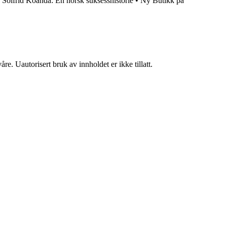
•
Solfrid Koanda: En norsk suksesshistorie
•
Ny Butikk på
re. Uautorisert bruk av innholdet er ikke tillatt.