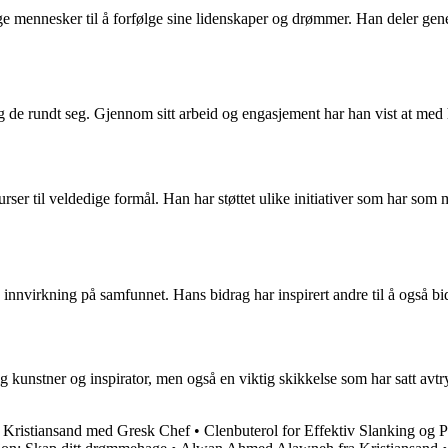
ge mennesker til å forfølge sine lidenskaper og drømmer. Han deler gen
g de rundt seg. Gjennom sitt arbeid og engasjement har han vist at med ha
rser til veldedige formål. Han har støttet ulike initiativer som har som 
 innvirkning på samfunnet. Hans bidrag har inspirert andre til å også bid
ig kunstner og inspirator, men også en viktig skikkelse som har satt a
i Kristiansand med Gresk Chef
•
Clenbuterol for Effektiv Slanking og P