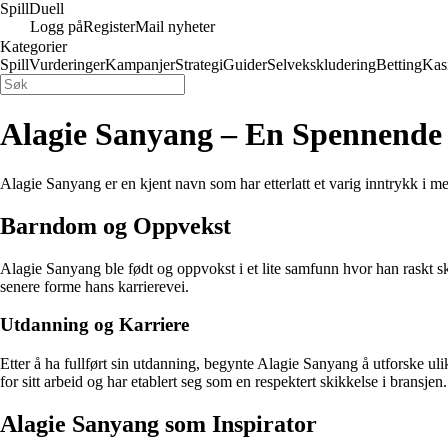
Spill
Duell
Logg på
Register
Mail nyheter
Kategorier
Spill
Vurderinger
Kampanjer
Strategi
Guider
Selvekskludering
Betting
Kas
Alagie Sanyang – En Spennende 
Alagie Sanyang er en kjent navn som har etterlatt et varig inntrykk i me
Barndom og Oppvekst
Alagie Sanyang ble født og oppvokst i et lite samfunn hvor han raskt ski
senere forme hans karrierevei.
Utdanning og Karriere
Etter å ha fullført sin utdanning, begynte Alagie Sanyang å utforske u
for sitt arbeid og har etablert seg som en respektert skikkelse i bransjen.
Alagie Sanyang som Inspirator