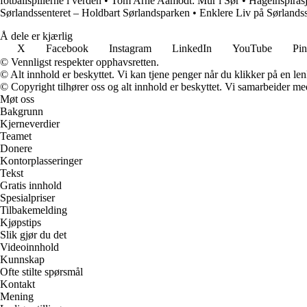
fotballspillerne i verden
•
Tom Arne Aamodt: Mur i Sør
•
Hageinspiras
Sørlandssenteret – Holdbart Sørlandsparken
•
Enklere Liv på Sørlandss
Å dele er kjærlig
X
Facebook
Instagram
LinkedIn
YouTube
Pin
© Vennligst respekter opphavsretten.
© Alt innhold er beskyttet. Vi kan tjene penger når du klikker på en lenk
© Copyright tilhører oss og alt innhold er beskyttet. Vi samarbeider med
Møt oss
Bakgrunn
Kjerneverdier
Teamet
Donere
Kontorplasseringer
Tekst
Gratis innhold
Spesialpriser
Tilbakemelding
Kjøpstips
Slik gjør du det
Videoinnhold
Kunnskap
Ofte stilte spørsmål
Kontakt
Mening