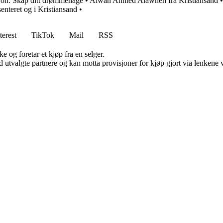
jon: Skap ditt drømmehage
•
Alwan Ahmed Alawneh fra Kristiansand
enteret og i Kristiansand
•
terest
TikTok
Mail
RSS
e og foretar et kjøp fra en selger.
 utvalgte partnere og kan motta provisjoner for kjøp gjort via lenkene vå