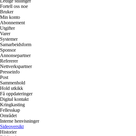
Ledige stillinger
Fortell oss noe
Bruker
Min konto
Abonnement
Utgifter
Varer
Systemer
Samarbeidsform
Sponsor
Annonsepartner
Refererer
Nettverkspartner
Presseinfo
Post
Sammenhold
Hold utkikk
Få oppdateringer
Digital kontakt
Kringkasting
Fellesskap
Området
Interne henvisninger
Sideoversikt
Historier