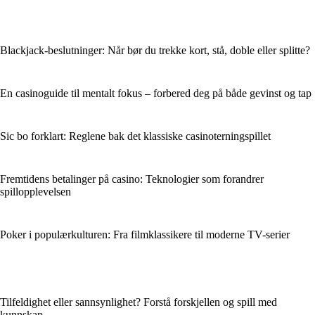
Blackjack-beslutninger: Når bør du trekke kort, stå, doble eller splitte?
En casinoguide til mentalt fokus – forbered deg på både gevinst og tap
Sic bo forklart: Reglene bak det klassiske casinoterning­spillet
Fremtidens betalinger på casino: Teknologier som forandrer
spillopplevelsen
Poker i populærkulturen: Fra filmklassikere til moderne TV-serier
Tilfeldighet eller sannsynlighet? Forstå forskjellen og spill med
kunnskap