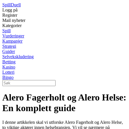
Spill
Duell
Logg på
Register
Mail nyheter
Kategorier
Spill
Vurderinger
Kampanjer
Strategi
Guider
Selvekskludering
Betting
Kasino
Lotteri
Bingo
Alero Fagerholt og Alero Helse:
En komplett guide
I denne artikkelen skal vi utforske Alero Fagerholt og Alero Helse,
to viktige aktører innen helsebransjen. Vi vil se nærmere på