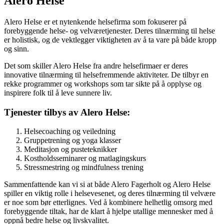
Alero Helse
Alero Helse er et nytenkende helsefirma som fokuserer på
forebyggende helse- og velværetjenester. Deres tilnærming til helse
er holistisk, og de vektlegger viktigheten av å ta vare på både kropp
og sinn.
Det som skiller Alero Helse fra andre helsefirmaer er deres
innovative tilnærming til helsefremmende aktiviteter. De tilbyr en
rekke programmer og workshops som tar sikte på å opplyse og
inspirere folk til å leve sunnere liv.
Tjenester tilbys av Alero Helse:
Helsecoaching og veiledning
Gruppetrening og yoga klasser
Meditasjon og pusteteknikker
Kostholdsseminarer og matlagingskurs
Stressmestring og mindfulness trening
Sammenfattende kan vi si at både Alero Fagerholt og Alero Helse
spiller en viktig rolle i helsevesenet, og deres tilnærming til velvære
er noe som bør etterlignes. Ved å kombinere helhetlig omsorg med
forebyggende tiltak, har de klart å hjelpe utallige mennesker med å
oppnå bedre helse og livskvalitet.