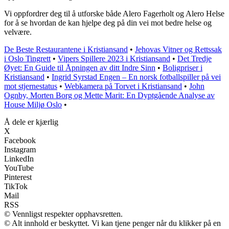
Vi oppfordrer deg til å utforske både Alero Fagerholt og Alero Helse
for å se hvordan de kan hjelpe deg på din vei mot bedre helse og
velvære.
De Beste Restaurantene i Kristiansand
•
Jehovas Vitner og Rettssak
i Oslo Tingrett
•
Vipers Spillere 2023 i Kristiansand
•
Det Tredje
Øyet: En Guide til Åpningen av ditt Indre Sinn
•
Boligpriser i
Kristiansand
•
Ingrid Syrstad Engen – En norsk fotballspiller på vei
mot stjernestatus
•
Webkamera på Torvet i Kristiansand
•
John
Ognby, Morten Borg og Mette Marit: En Dyptgående Analyse av
House Miljø Oslo
•
Å dele er kjærlig
X
Facebook
Instagram
LinkedIn
YouTube
Pinterest
TikTok
Mail
RSS
© Vennligst respekter opphavsretten.
© Alt innhold er beskyttet. Vi kan tjene penger når du klikker på en