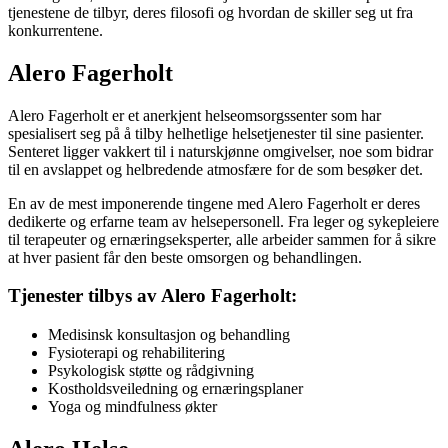
tjenestene de tilbyr, deres filosofi og hvordan de skiller seg ut fra
konkurrentene.
Alero Fagerholt
Alero Fagerholt er et anerkjent helseomsorgssenter som har
spesialisert seg på å tilby helhetlige helsetjenester til sine pasienter.
Senteret ligger vakkert til i naturskjønne omgivelser, noe som bidrar
til en avslappet og helbredende atmosfære for de som besøker det.
En av de mest imponerende tingene med Alero Fagerholt er deres
dedikerte og erfarne team av helsepersonell. Fra leger og sykepleiere
til terapeuter og ernæringseksperter, alle arbeider sammen for å sikre
at hver pasient får den beste omsorgen og behandlingen.
Tjenester tilbys av Alero Fagerholt:
Medisinsk konsultasjon og behandling
Fysioterapi og rehabilitering
Psykologisk støtte og rådgivning
Kostholdsveiledning og ernæringsplaner
Yoga og mindfulness økter