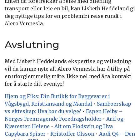
Enten du foretrekker å reise med offentlig
transport eller leie en bil, kan Lisbeth Heddeland gi
deg nyttige tips for en problemfri reise rundt i
Alero Vennesla.
Avslutning
Med Lisbeth Heddelands ekspertise og veiledning
vil du kunne nyte alt Alero Vennesla har å tilby på
en uforglemmelig måte. Ikke nøl med å ta kontakt
for å starte ditt eventyr!
Hjem og Fiks: Din Butikk for Byggevarer i
Vågsbygd, Kristiansand og Mandal
•
Samboerskap
vs ekteskap: Hva bør du velge?
•
Espen Høiby –
Norges Fremragende Foredragsholder
•
Arif og
Kjæresten Helene
•
Alt om Flodsvin og Hva
Capybara Spiser
•
Kristoffer Olsson
•
Audi Q4 – Den