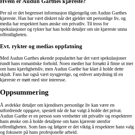
Hvem er Audun Garthes kjæreste?
Per nå er det begrenset informasjon tilgjengelig om Audun Garthes
kjæreste. Han har vært diskret når det gjelder sitt personlige liv, og
media har respektert hans ønske om privatliv. Til tross for
spekulasjoner og rykter har han holdt detaljer om sin kjæreste unna
offentligheten.
Evt. rykter og medias oppfatning
Med Audun Garthes økende popularitet har det vært spekulasjoner
rundt hans romantiske forhold. Noen medier har forsøkt å finne ut mer
om hans kjærlighetsliv, men Audun Garthe har klart å holde dette
skjult. Fans har også vært nysgjerrige, og enhver antydning til en
kjæreste er møtt med stor interesse.
Oppsummering
Å avdekke detaljer om kjendisers personlige liv kan være en
utfordrende oppgave, spesielt når de har valgt å holde det privat.
Audun Garthe er en person som verdsetter sitt privatliv og respekterer
hans ønske om å holde detaljene om hans kjæreste utenfor
offentligheten. Som fans og følgere er det viktig å respektere hans valg
og fokusere på hans profesjonelle arbeid.