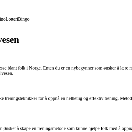
ino
Lotteri
Bingo
vesen
sse blant folk i Norge. Enten du er en nybegynner som ønsker å lære mer
alvesen.
 treningsteknikker for å oppnå en helhetlig og effektiv trening. Metod
som ønsket å skape en treningsmetode som kunne hjelpe folk med å oppn