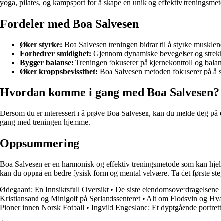
yoga, pilates, og kampsport for å skape en unik og effektiv treningsme
Fordeler med Boa Salvesen
Øker styrke:
Boa Salvesen treningen bidrar til å styrke musklen
Forbedrer smidighet:
Gjennom dynamiske bevegelser og strekkøv
Bygger balanse:
Treningen fokuserer på kjernekontroll og balan
Øker kroppsbevissthet:
Boa Salvesen metoden fokuserer på å st
Hvordan komme i gang med Boa Salvesen?
Dersom du er interessert i å prøve Boa Salvesen, kan du melde deg på 
gang med treningen hjemme.
Oppsummering
Boa Salvesen er en harmonisk og effektiv treningsmetode som kan hjel
kan du oppnå en bedre fysisk form og mental velvære. Ta det første s
Ødegaard: En Innsiktsfull Oversikt
•
De siste eiendomsoverdragelsene i
Kristiansand og Minigolf på Sørlandssenteret
•
Alt om Flodsvin og Hv
Pioner innen Norsk Fotball
•
Ingvild Engesland: Et dyptgående portrett