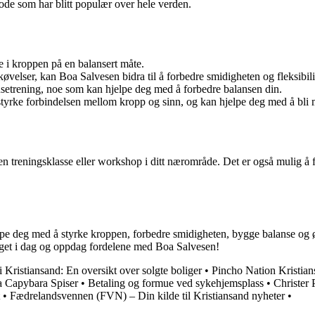
tode som har blitt populær over hele verden.
e i kroppen på en balansert måte.
elser, kan Boa Salvesen bidra til å forbedre smidigheten og fleksibili
setrening, noe som kan hjelpe deg med å forbedre balansen din.
yrke forbindelsen mellom kropp og sinn, og kan hjelpe deg med å bli m
en treningsklasse eller workshop i ditt nærområde. Det er også mulig å
pe deg med å styrke kroppen, forbedre smidigheten, bygge balanse og ø
teget i dag og oppdag fordelene med Boa Salvesen!
 Kristiansand: En oversikt over solgte boliger
•
Pincho Nation Kristian
a Capybara Spiser
•
Betaling og formue ved sykehjemsplass
•
Christer
•
Fædrelandsvennen (FVN) – Din kilde til Kristiansand nyheter
•