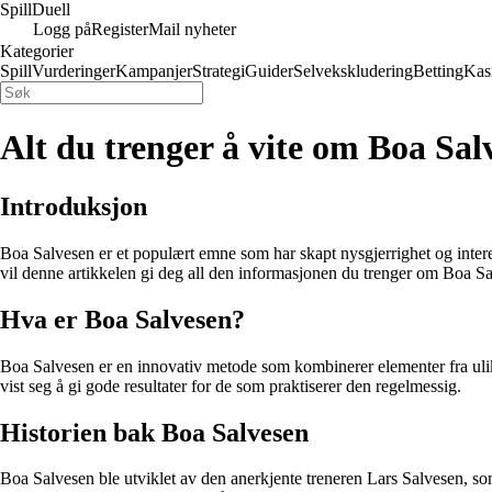
Spill
Duell
Logg på
Register
Mail nyheter
Kategorier
Spill
Vurderinger
Kampanjer
Strategi
Guider
Selvekskludering
Betting
Kas
Alt du trenger å vite om Boa Sal
Introduksjon
Boa Salvesen er et populært emne som har skapt nysgjerrighet og intere
vil denne artikkelen gi deg all den informasjonen du trenger om Boa S
Hva er Boa Salvesen?
Boa Salvesen er en innovativ metode som kombinerer elementer fra ulike
vist seg å gi gode resultater for de som praktiserer den regelmessig.
Historien bak Boa Salvesen
Boa Salvesen ble utviklet av den anerkjente treneren Lars Salvesen, 