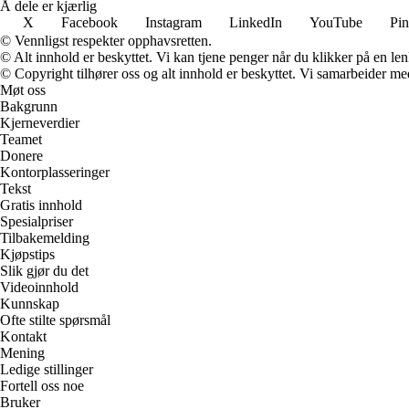
Å dele er kjærlig
X
Facebook
Instagram
LinkedIn
YouTube
Pin
© Vennligst respekter opphavsretten.
© Alt innhold er beskyttet. Vi kan tjene penger når du klikker på en lenk
© Copyright tilhører oss og alt innhold er beskyttet. Vi samarbeider med
Møt oss
Bakgrunn
Kjerneverdier
Teamet
Donere
Kontorplasseringer
Tekst
Gratis innhold
Spesialpriser
Tilbakemelding
Kjøpstips
Slik gjør du det
Videoinnhold
Kunnskap
Ofte stilte spørsmål
Kontakt
Mening
Ledige stillinger
Fortell oss noe
Bruker