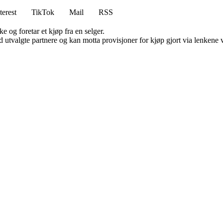
terest
TikTok
Mail
RSS
e og foretar et kjøp fra en selger.
 utvalgte partnere og kan motta provisjoner for kjøp gjort via lenkene vå