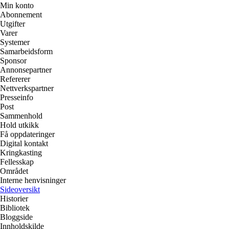
Min konto
Abonnement
Utgifter
Varer
Systemer
Samarbeidsform
Sponsor
Annonsepartner
Refererer
Nettverkspartner
Presseinfo
Post
Sammenhold
Hold utkikk
Få oppdateringer
Digital kontakt
Kringkasting
Fellesskap
Området
Interne henvisninger
Sideoversikt
Historier
Bibliotek
Bloggside
Innholdskilde