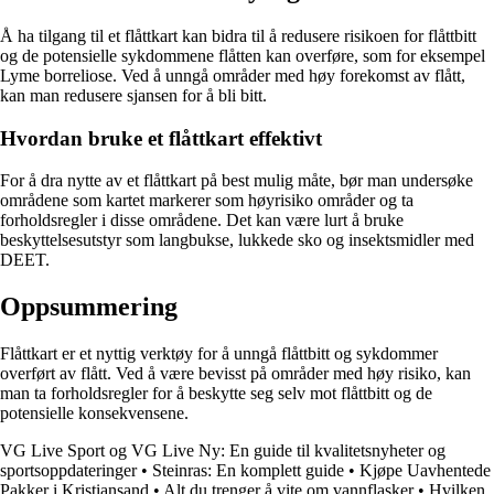
Å ha tilgang til et flåttkart kan bidra til å redusere risikoen for flåttbitt
og de potensielle sykdommene flåtten kan overføre, som for eksempel
Lyme borreliose. Ved å unngå områder med høy forekomst av flått,
kan man redusere sjansen for å bli bitt.
Hvordan bruke et flåttkart effektivt
For å dra nytte av et flåttkart på best mulig måte, bør man undersøke
områdene som kartet markerer som høyrisiko områder og ta
forholdsregler i disse områdene. Det kan være lurt å bruke
beskyttelsesutstyr som langbukse, lukkede sko og insektsmidler med
DEET.
Oppsummering
Flåttkart er et nyttig verktøy for å unngå flåttbitt og sykdommer
overført av flått. Ved å være bevisst på områder med høy risiko, kan
man ta forholdsregler for å beskytte seg selv mot flåttbitt og de
potensielle konsekvensene.
VG Live Sport og VG Live Ny: En guide til kvalitetsnyheter og
sportsoppdateringer
•
Steinras: En komplett guide
•
Kjøpe Uavhentede
Pakker i Kristiansand
•
Alt du trenger å vite om vannflasker
•
Hvilken