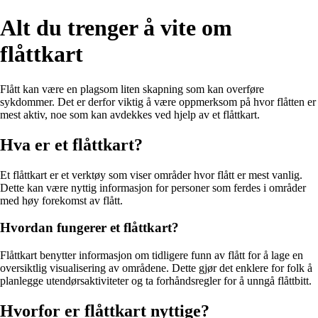
Alt du trenger å vite om
flåttkart
Flått kan være en plagsom liten skapning som kan overføre
sykdommer. Det er derfor viktig å være oppmerksom på hvor flåtten er
mest aktiv, noe som kan avdekkes ved hjelp av et flåttkart.
Hva er et flåttkart?
Et flåttkart er et verktøy som viser områder hvor flått er mest vanlig.
Dette kan være nyttig informasjon for personer som ferdes i områder
med høy forekomst av flått.
Hvordan fungerer et flåttkart?
Flåttkart benytter informasjon om tidligere funn av flått for å lage en
oversiktlig visualisering av områdene. Dette gjør det enklere for folk å
planlegge utendørsaktiviteter og ta forhåndsregler for å unngå flåttbitt.
Hvorfor er flåttkart nyttige?