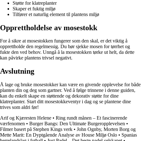
Støtte for klatreplanter
Skaper et fuktig miljø
Tilfører et naturlig element til plantens miljø
Opprettholdelse av mosestokk
For å sikre at mosestokken fungerer som den skal, er det viktig å
opprettholde den regelmessig. Du bør sjekke mosen for tørrhet og
fukte den ved behov. Unngå å la mosestokken tørke ut helt, da dette
kan påvirke plantens trivsel negativt.
Avslutning
Å lage og bruke mosestokker kan være en givende opplevelse for både
planten din og deg som gartner. Ved å følge trinnene i denne guiden,
kan du enkelt skape en støttende og dekorativ støtte for dine
klatreplanter. Start ditt mosestokkeventyr i dag og se plantene dine
trives som aldri før!
Arif og Kjæresten Helene
•
Ring rundt månen – Et fascinerende
værfenomen
•
Burger Bangs: Den Ultimate Burgeropplevelsen
•
Filmer basert på Stephen Kings verk
•
John Ognby, Morten Borg og
Mette Marit: En Dyptgående Analyse av House Miljø Oslo
•
Spanias
herrelandslag i fotball
•
Just Padel – Det beste padel-selskapet
•