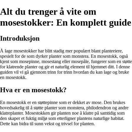
Alt du trenger å vite om
mosestokker: En komplett guide
Introduksjon
Å lage mosestokker har blitt stadig mer populært blant planteeiere,
spesielt for de som dyrker planter som monstera. En mosestokk, også
kjent som mosepinne, mosestang eller mosepåle, fungerer som en støtte
for klatrende planter og gir et naturlig element til hjemmet ditt. I denne
guiden vil vi gå gjennom trinn for trinn hvordan du kan lage og bruke
en mosestokk.
Hva er en mosestokk?
En mosestokk er en støttepinne som er dekket av mose. Den brukes
hovedsakelig til å støtte planter som monstera, philodendron og andre
klatreplanter. Mosestokken gir planten noe å klatre på samtidig som
den skaper et fuktig miljø som etterligner plantens naturlige habitat.
Dette kan bidra til sunn vekst og trivsel for planten.