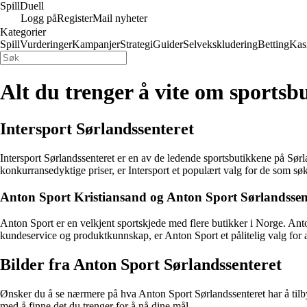
Spill
Duell
Logg på
Register
Mail nyheter
Kategorier
Spill
Vurderinger
Kampanjer
Strategi
Guider
Selvekskludering
Betting
Kas
Alt du trenger å vite om sportsb
Intersport Sørlandssenteret
Intersport Sørlandssenteret er en av de ledende sportsbutikkene på Sørla
konkurransedyktige priser, er Intersport et populært valg for de som søk
Anton Sport Kristiansand og Anton Sport Sørlandssen
Anton Sport er en velkjent sportskjede med flere butikker i Norge. Anto
kundeservice og produktkunnskap, er Anton Sport et pålitelig valg for alle
Bilder fra Anton Sport Sørlandssenteret
Ønsker du å se nærmere på hva Anton Sport Sørlandssenteret har å tilby? 
med å finne det du trenger for å nå dine mål.