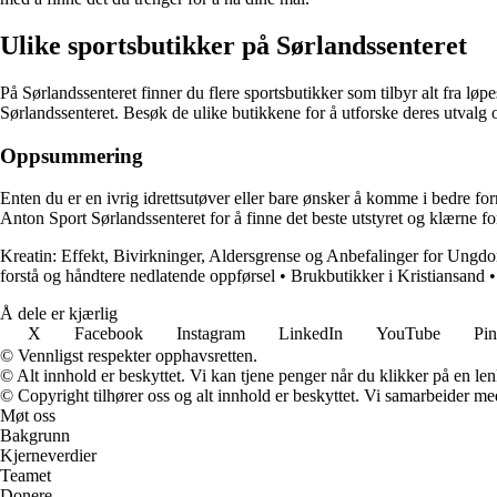
Ulike sportsbutikker på Sørlandssenteret
På Sørlandssenteret finner du flere sportsbutikker som tilbyr alt fra løp
Sørlandssenteret. Besøk de ulike butikkene for å utforske deres utvalg o
Oppsummering
Enten du er en ivrig idrettsutøver eller bare ønsker å komme i bedre fo
Anton Sport Sørlandssenteret for å finne det beste utstyret og klærne for
Kreatin: Effekt, Bivirkninger, Aldersgrense og Anbefalinger for Ungd
forstå og håndtere nedlatende oppførsel
•
Brukbutikker i Kristiansand
Å dele er kjærlig
X
Facebook
Instagram
LinkedIn
YouTube
Pin
© Vennligst respekter opphavsretten.
© Alt innhold er beskyttet. Vi kan tjene penger når du klikker på en lenk
© Copyright tilhører oss og alt innhold er beskyttet. Vi samarbeider med
Møt oss
Bakgrunn
Kjerneverdier
Teamet
Donere