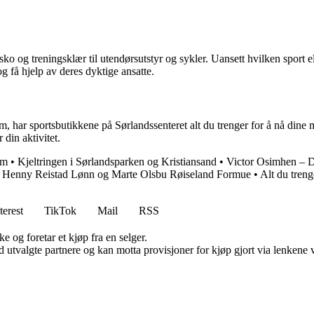
esko og treningsklær til utendørsutstyr og sykler. Uansett hvilken sport e
g få hjelp av deres dyktige ansatte.
rm, har sportsbutikkene på Sørlandssenteret alt du trenger for å nå dine
 din aktivitet.
om
•
Kjeltringen i Sørlandsparken og Kristiansand
•
Victor Osimhen – D
•
Henny Reistad Lønn og Marte Olsbu Røiseland Formue
•
Alt du treng
terest
TikTok
Mail
RSS
e og foretar et kjøp fra en selger.
 utvalgte partnere og kan motta provisjoner for kjøp gjort via lenkene vå