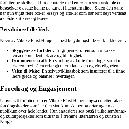
forfatter og skribent. Hun debuterte med en roman som raskt ble en
bestselger og satte henne på kartet i litteraturmiljøet. Siden den gang
har hun utgitt flere bøker, essays og artikler som har blitt høyt verdsatt
av både kritikere og lesere.
Betydningsfulle Verk
Noen av Vibeke Fürst Haugens mest betydningsfulle verk inkluderer:
Skyggene av fortiden:
En gripende roman som utforsker
temaer som identitet, arv og tilhørighet.
Drømmenes kraft:
En samling av korte fortellinger som tar
leseren med på en reise gjennom fantasien og virkeligheten.
Veien til lykke:
En selvutviklingsbok som inspirerer til å finne
indre glede og balanse i hverdagen.
Foredrag og Engasjement
Utover sitt forfatterskap er Vibeke Fürst Haugen også en ettertraktet
foredragsholder som har delt sine kunnskaper og erfaringer med
publikum over hele landet. Hun engasjerer seg også i ulike samfunns-
og kulturprosjekter som bidrar til å fremme litteraturen og kunsten i
Norge.