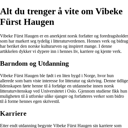
Alt du trenger å vite om Vibeke
Fürst Haugen
Vibeke Fürst Haugen er en anerkjent norsk forfatter og foredragsholder
som har markert seg tydelig i litteraturverdenen. Hennes verk og bidrag
har beriket den norske kulturarven og inspirert mange. I denne
artikkelen dykker vi dypere inn i hennes liv, karriere og kjente verk.
Barndom og Utdanning
Vibeke Fürst Haugen ble født i en liten bygd i Norge, hvor hun
allerede som barn viste interesse for litteratur og skriving. Denne tidlige
lidenskapen førte henne til å forfølge en utdannelse innen norsk
litteraturvitenskap ved Universitetet i Oslo. Gjennom studiene fikk hun
muligheten til å utforske ulike sjangre og forfatteres verker som bidro
til å forme hennes egen skrivestil.
Karriere
Etter endt utdanning begynte Vibeke Fürst Haugen sin karriere som