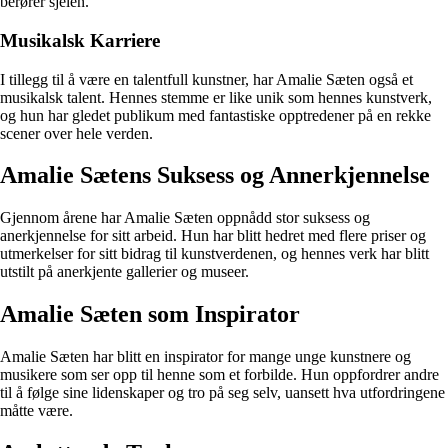
berører sjelen.
Musikalsk Karriere
I tillegg til å være en talentfull kunstner, har Amalie Sæten også et
musikalsk talent. Hennes stemme er like unik som hennes kunstverk,
og hun har gledet publikum med fantastiske opptredener på en rekke
scener over hele verden.
Amalie Sætens Suksess og Annerkjennelse
Gjennom årene har Amalie Sæten oppnådd stor suksess og
anerkjennelse for sitt arbeid. Hun har blitt hedret med flere priser og
utmerkelser for sitt bidrag til kunstverdenen, og hennes verk har blitt
utstilt på anerkjente gallerier og museer.
Amalie Sæten som Inspirator
Amalie Sæten har blitt en inspirator for mange unge kunstnere og
musikere som ser opp til henne som et forbilde. Hun oppfordrer andre
til å følge sine lidenskaper og tro på seg selv, uansett hva utfordringene
måtte være.