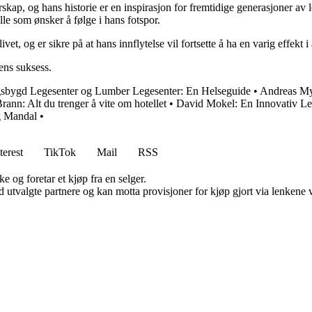
kap, og hans historie er en inspirasjon for fremtidige generasjoner av 
le som ønsker å følge i hans fotspor.
ivet, og er sikre på at hans innflytelse vil fortsette å ha en varig effek
ens suksess.
sbygd Legesenter og Lumber Legesenter: En Helseguide
•
Andreas My
ann: Alt du trenger å vite om hotellet
•
David Mokel: En Innovativ Le
g Mandal
•
terest
TikTok
Mail
RSS
e og foretar et kjøp fra en selger.
 utvalgte partnere og kan motta provisjoner for kjøp gjort via lenkene vå