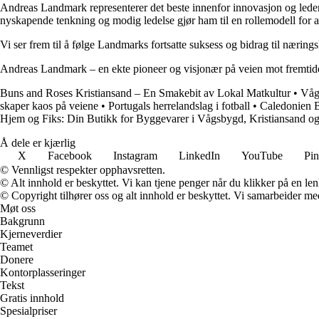
Andreas Landmark representerer det beste innenfor innovasjon og leders
nyskapende tenkning og modig ledelse gjør ham til en rollemodell for al
Vi ser frem til å følge Landmarks fortsatte suksess og bidrag til næringsl
Andreas Landmark – en ekte pioneer og visjonær på veien mot fremtid
Buns and Roses Kristiansand – En Smakebit av Lokal Matkultur
•
Våg
skaper kaos på veiene
•
Portugals herrelandslag i fotball
•
Caledonien Br
Hjem og Fiks: Din Butikk for Byggevarer i Vågsbygd, Kristiansand o
Å dele er kjærlig
X
Facebook
Instagram
LinkedIn
YouTube
Pin
© Vennligst respekter opphavsretten.
© Alt innhold er beskyttet. Vi kan tjene penger når du klikker på en lenk
© Copyright tilhører oss og alt innhold er beskyttet. Vi samarbeider med
Møt oss
Bakgrunn
Kjerneverdier
Teamet
Donere
Kontorplasseringer
Tekst
Gratis innhold
Spesialpriser