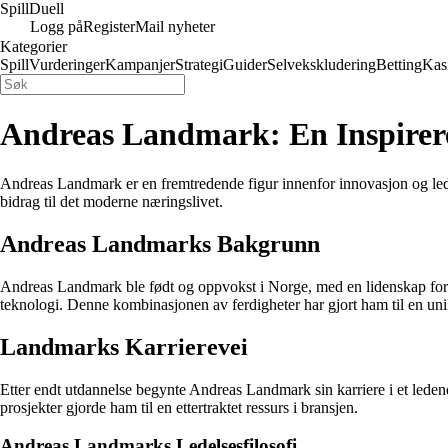
Spill
Duell
Logg på
Register
Mail nyheter
Kategorier
Spill
Vurderinger
Kampanjer
Strategi
Guider
Selvekskludering
Betting
Kas
Andreas Landmark: En Inspirere
Andreas Landmark er en fremtredende figur innenfor innovasjon og leders
bidrag til det moderne næringslivet.
Andreas Landmarks Bakgrunn
Andreas Landmark ble født og oppvokst i Norge, med en lidenskap for 
teknologi. Denne kombinasjonen av ferdigheter har gjort ham til en unik
Landmarks Karrierevei
Etter endt utdannelse begynte Andreas Landmark sin karriere i et ledend
prosjekter gjorde ham til en ettertraktet ressurs i bransjen.
Andreas Landmarks Ledelsesfilosofi