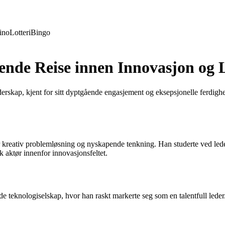
ino
Lotteri
Bingo
nde Reise innen Innovasjon og 
kap, kjent for sitt dyptgående engasjement og eksepsjonelle ferdigheter
kreativ problemløsning og nyskapende tenkning. Han studerte ved lede
 aktør innenfor innovasjonsfeltet.
e teknologiselskap, hvor han raskt markerte seg som en talentfull leder.