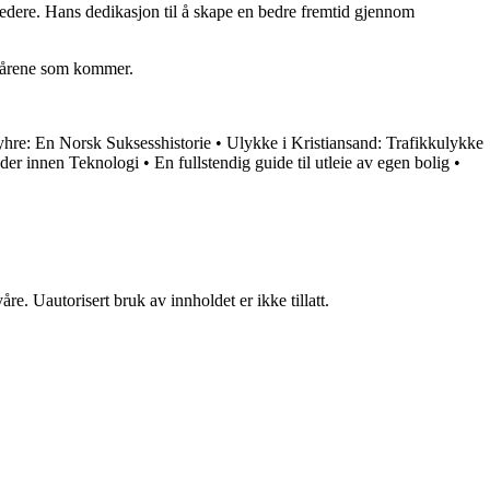
ledere. Hans dedikasjon til å skape en bedre fremtid gjennom
t i årene som kommer.
hre: En Norsk Suksesshistorie
•
Ulykke i Kristiansand: Trafikkulykke
der innen Teknologi
•
En fullstendig guide til utleie av egen bolig
•
re. Uautorisert bruk av innholdet er ikke tillatt.