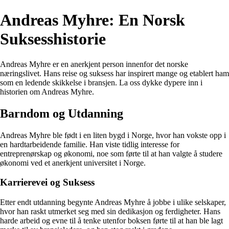
Andreas Myhre: En Norsk
Suksesshistorie
Andreas Myhre er en anerkjent person innenfor det norske
næringslivet. Hans reise og suksess har inspirert mange og etablert ham
som en ledende skikkelse i bransjen. La oss dykke dypere inn i
historien om Andreas Myhre.
Barndom og Utdanning
Andreas Myhre ble født i en liten bygd i Norge, hvor han vokste opp i
en hardtarbeidende familie. Han viste tidlig interesse for
entreprenørskap og økonomi, noe som førte til at han valgte å studere
økonomi ved et anerkjent universitet i Norge.
Karrierevei og Suksess
Etter endt utdanning begynte Andreas Myhre å jobbe i ulike selskaper,
hvor han raskt utmerket seg med sin dedikasjon og ferdigheter. Hans
harde arbeid og evne til å tenke utenfor boksen førte til at han ble lagt