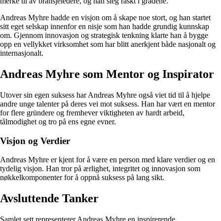
merke til av bransjeledere, og han steg raskt i gradene.
Andreas Myhre hadde en visjon om å skape noe stort, og han startet
sitt eget selskap innenfor en nisje som han hadde grundig kunnskap
om. Gjennom innovasjon og strategisk tenkning klarte han å bygge
opp en vellykket virksomhet som har blitt anerkjent både nasjonalt og
internasjonalt.
Andreas Myhre som Mentor og Inspirator
Utover sin egen suksess har Andreas Myhre også viet tid til å hjelpe
andre unge talenter på deres vei mot suksess. Han har vært en mentor
for flere gründere og fremhever viktigheten av hardt arbeid,
tålmodighet og tro på ens egne evner.
Visjon og Verdier
Andreas Myhre er kjent for å være en person med klare verdier og en
tydelig visjon. Han tror på ærlighet, integritet og innovasjon som
nøkkelkomponenter for å oppnå suksess på lang sikt.
Avsluttende Tanker
Samlet sett representerer Andreas Myhre en inspirerende