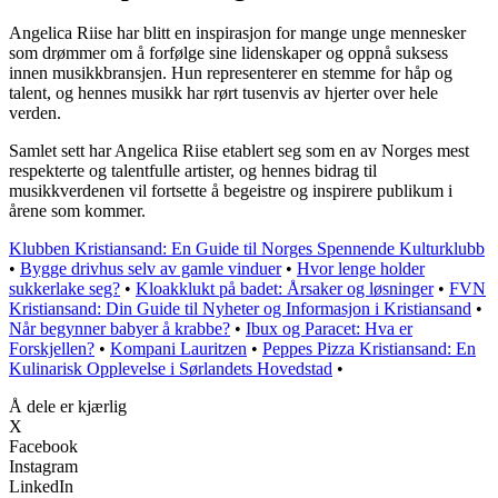
Angelica Riise har blitt en inspirasjon for mange unge mennesker
som drømmer om å forfølge sine lidenskaper og oppnå suksess
innen musikkbransjen. Hun representerer en stemme for håp og
talent, og hennes musikk har rørt tusenvis av hjerter over hele
verden.
Samlet sett har Angelica Riise etablert seg som en av Norges mest
respekterte og talentfulle artister, og hennes bidrag til
musikkverdenen vil fortsette å begeistre og inspirere publikum i
årene som kommer.
Klubben Kristiansand: En Guide til Norges Spennende Kulturklubb
•
Bygge drivhus selv av gamle vinduer
•
Hvor lenge holder
sukkerlake seg?
•
Kloakklukt på badet: Årsaker og løsninger
•
FVN
Kristiansand: Din Guide til Nyheter og Informasjon i Kristiansand
•
Når begynner babyer å krabbe?
•
Ibux og Paracet: Hva er
Forskjellen?
•
Kompani Lauritzen
•
Peppes Pizza Kristiansand: En
Kulinarisk Opplevelse i Sørlandets Hovedstad
•
Å dele er kjærlig
X
Facebook
Instagram
LinkedIn