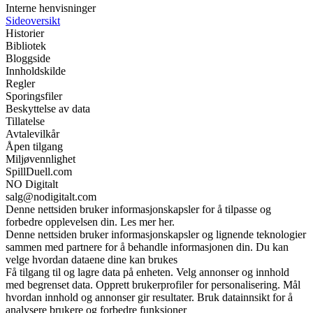
Interne henvisninger
Sideoversikt
Historier
Bibliotek
Bloggside
Innholdskilde
Regler
Sporingsfiler
Beskyttelse av data
Tillatelse
Avtalevilkår
Åpen tilgang
Miljøvennlighet
SpillDuell.com
NO Digitalt
salg@nodigitalt.com
Denne nettsiden bruker informasjonskapsler for å tilpasse og
forbedre opplevelsen din. Les mer her.
Denne nettsiden bruker informasjonskapsler og lignende teknologier
sammen med partnere for å behandle informasjonen din. Du kan
velge hvordan dataene dine kan brukes
Få tilgang til og lagre data på enheten. Velg annonser og innhold
med begrenset data. Opprett brukerprofiler for personalisering. Mål
hvordan innhold og annonser gir resultater. Bruk datainnsikt for å
analysere brukere og forbedre funksjoner