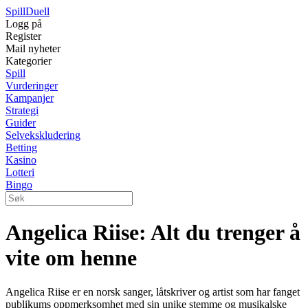
Spill
Duell
Logg på
Register
Mail nyheter
Kategorier
Spill
Vurderinger
Kampanjer
Strategi
Guider
Selvekskludering
Betting
Kasino
Lotteri
Bingo
Angelica Riise: Alt du trenger å
vite om henne
Angelica Riise er en norsk sanger, låtskriver og artist som har fanget
publikums oppmerksomhet med sin unike stemme og musikalske