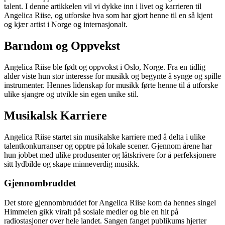
talent. I denne artikkelen vil vi dykke inn i livet og karrieren til
Angelica Riise, og utforske hva som har gjort henne til en så kjent
og kjær artist i Norge og internasjonalt.
Barndom og Oppvekst
Angelica Riise ble født og oppvokst i Oslo, Norge. Fra en tidlig
alder viste hun stor interesse for musikk og begynte å synge og spille
instrumenter. Hennes lidenskap for musikk førte henne til å utforske
ulike sjangre og utvikle sin egen unike stil.
Musikalsk Karriere
Angelica Riise startet sin musikalske karriere med å delta i ulike
talentkonkurranser og opptre på lokale scener. Gjennom årene har
hun jobbet med ulike produsenter og låtskrivere for å perfeksjonere
sitt lydbilde og skape minneverdig musikk.
Gjennombruddet
Det store gjennombruddet for Angelica Riise kom da hennes singel
Himmelen gikk viralt på sosiale medier og ble en hit på
radiostasjoner over hele landet. Sangen fanget publikums hjerter