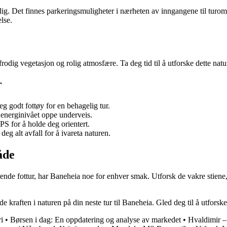
elig. Det finnes parkeringsmuligheter i nærheten av inngangene til turomr
lse.
frodig vegetasjon og rolig atmosfære. Ta deg tid til å utforske dette natu
r
g godt fottøy for en behagelig tur.
 energinivået oppe underveis.
S for å holde deg orientert.
g alt avfall for å ivareta naturen.
åde
ende fottur, har Baneheia noe for enhver smak. Utforsk de vakre stiene, 
 kraften i naturen på din neste tur til Baneheia. Gled deg til å utforske
i
•
Børsen i dag: En oppdatering og analyse av markedet
•
Hvaldimir –