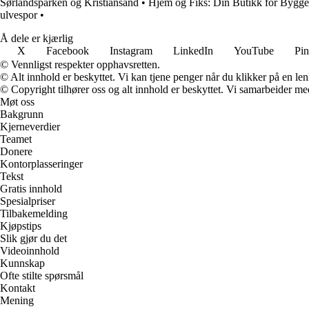
Sørlandsparken og Kristiansand
•
Hjem og Fiks: Din Butikk for Bygge
ulvespor
•
Å dele er kjærlig
X
Facebook
Instagram
LinkedIn
YouTube
Pin
© Vennligst respekter opphavsretten.
© Alt innhold er beskyttet. Vi kan tjene penger når du klikker på en lenk
© Copyright tilhører oss og alt innhold er beskyttet. Vi samarbeider med
Møt oss
Bakgrunn
Kjerneverdier
Teamet
Donere
Kontorplasseringer
Tekst
Gratis innhold
Spesialpriser
Tilbakemelding
Kjøpstips
Slik gjør du det
Videoinnhold
Kunnskap
Ofte stilte spørsmål
Kontakt
Mening