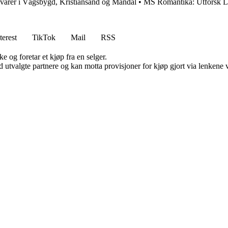
varer i Vågsbygd, Kristiansand og Mandal
•
MS Romantika: Utforsk L
terest
TikTok
Mail
RSS
e og foretar et kjøp fra en selger.
 utvalgte partnere og kan motta provisjoner for kjøp gjort via lenkene vå