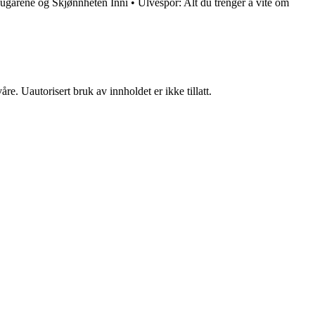
ugarene og Skjønnheten Inni
•
Ulvespor: Alt du trenger å vite om
re. Uautorisert bruk av innholdet er ikke tillatt.