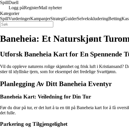
Spill
Duell
Logg på
Register
Mail nyheter
Kategorier
Spill
Vurderinger
Kampanjer
Strategi
Guider
Selvekskludering
Betting
Kas
Baneheia: Et Naturskjønt Turo
Utforsk Baneheia Kart for En Spennende T
Vil du oppleve naturens rolige skjønnhet og frisk luft i Kristiansand? Da
stier til idylliske tjern, som for eksempel det fredelige Svarttjønn.
Planlegging Av Ditt Baneheia Eventyr
Baneheia Kart: Veiledning for Din Tur
Før du drar på tur, er det lurt å ta en titt på Baneheia kart for å få ove
det fulle.
Parkering og Tilgjengelighet