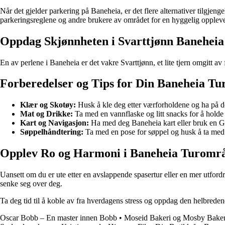
Når det gjelder parkering på Baneheia, er det flere alternativer tilgjeng
parkeringsreglene og andre brukere av området for en hyggelig oppleve
Oppdag Skjønnheten i Svarttjønn Baneheia
En av perlene i Baneheia er det vakre Svarttjønn, et lite tjern omgitt av 
Forberedelser og Tips for Din Baneheia Tu
Klær og Skotøy:
Husk å kle deg etter værforholdene og ha på de
Mat og Drikke:
Ta med en vannflaske og litt snacks for å holde
Kart og Navigasjon:
Ha med deg Baneheia kart eller bruk en GP
Søppelhåndtering:
Ta med en pose for søppel og husk å ta med de
Opplev Ro og Harmoni i Baneheia Turomr
Uansett om du er ute etter en avslappende spasertur eller en mer utfordr
senke seg over deg.
Ta deg tid til å koble av fra hverdagens stress og oppdag den helbredende
Oscar Bobb – En master innen Bobb
•
Moseid Bakeri og Mosby Baker