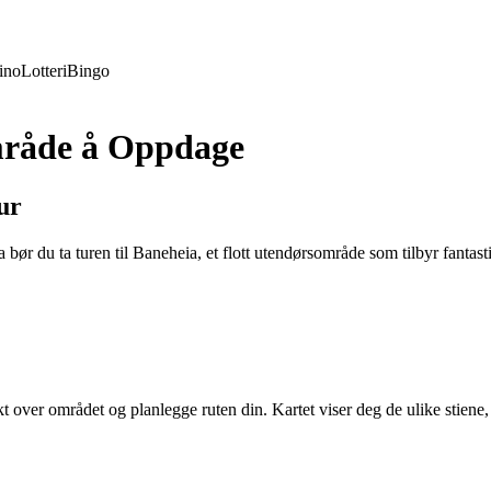
ino
Lotteri
Bingo
mråde å Oppdage
ur
 bør du ta turen til Baneheia, et flott utendørsområde som tilbyr fantasti
rsikt over området og planlegge ruten din. Kartet viser deg de ulike stien