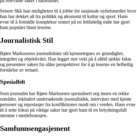
på relevante saker i samfunnet.
Senere fikk han muligheten til å jobbe for nasjonale nyhetsmedier hvor
han har dekket alt fra politikk og økonomi til kultur og sport. Hans
evne til å formidle komplekse emner på en lettfattelig måte har gjort
ham populær blant leserne.
Journalistisk Stil
Bjørn Markussens journalistiske stil kjennetegnes av grundighet,
integritet og objektivitet. Han legger stor vekt på å alltid sjekke fakta
og presentere saken fra ulike perspektiver for å gi leserne en helhetlig
forståelse av temaet.
Spesialfelt
Som journalist har Bjørn Markussen spesialisert seg innen en rekke
områder, inkludert undersøkende journalistikk, intervjuer med kjente
personer og reportasjer fra konfliktsoner rundt om i verden. Hans evne
til å sette fokus på viktige saker har gjort ham til en betydningsfull
stemme i mediebransjen.
Samfunnsengasjement