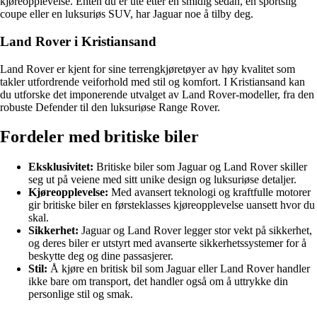
kjøreopplevelse. Enten du er ute etter en smidig sedan, en sportslig
coupe eller en luksuriøs SUV, har Jaguar noe å tilby deg.
Land Rover i Kristiansand
Land Rover er kjent for sine terrengkjøretøyer av høy kvalitet som
takler utfordrende veiforhold med stil og komfort. I Kristiansand kan
du utforske det imponerende utvalget av Land Rover-modeller, fra den
robuste Defender til den luksuriøse Range Rover.
Fordeler med britiske biler
Eksklusivitet:
Britiske biler som Jaguar og Land Rover skiller
seg ut på veiene med sitt unike design og luksuriøse detaljer.
Kjøreopplevelse:
Med avansert teknologi og kraftfulle motorer
gir britiske biler en førsteklasses kjøreopplevelse uansett hvor du
skal.
Sikkerhet:
Jaguar og Land Rover legger stor vekt på sikkerhet,
og deres biler er utstyrt med avanserte sikkerhetssystemer for å
beskytte deg og dine passasjerer.
Stil:
Å kjøre en britisk bil som Jaguar eller Land Rover handler
ikke bare om transport, det handler også om å uttrykke din
personlige stil og smak.