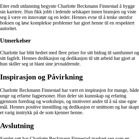
Etter endt utdanning begynte Charlotte Beckmann Finnestad å bygge
sin karriere. Hun fikk jobb i ledende selskaper innen bransjen og viste
seg å være en innovatør og en leder. Hennes evne til å tenke utenfor
boksen og løse komplekse problemer har gjort henne til en respektert
autoritet.
Utmerkelser
Charlotte har blitt hedret med flere priser for sitt bidrag til samfunnet og
sitt fagfelt. Hennes dedikasjon og dedikasjon til sitt arbeid har gjort at
hun skiller seg ut blant sine jevnaldrende.
Inspirasjon og Påvirkning
Charlotte Beckmann Finnestad har vært en inspirasjon for mange, både
unge og erfarne fagpersoner. Hun deler sin kunnskap og erfaring
gjennom foredrag og workshops, og motiverer andre til å nå sine egne
mål. Hennes positive innstilling og dedikasjon er smittsom og har skapt
et varig inntrykk på de som kjenner henne.
Avslutning
Samlet sett har Charlotte Beckmann Finnestad markert seg som en