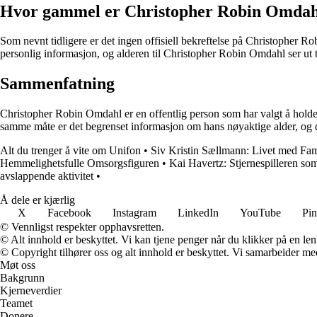
Hvor gammel er Christopher Robin Omdah
Som nevnt tidligere er det ingen offisiell bekreftelse på Christopher Ro
personlig informasjon, og alderen til Christopher Robin Omdahl ser ut 
Sammenfatning
Christopher Robin Omdahl er en offentlig person som har valgt å holde sit
samme måte er det begrenset informasjon om hans nøyaktige alder, og d
Alt du trenger å vite om Unifon
•
Siv Kristin Sællmann: Livet med Fami
Hemmelighetsfulle Omsorgsfiguren
•
Kai Havertz: Stjernespilleren s
avslappende aktivitet
•
Å dele er kjærlig
X
Facebook
Instagram
LinkedIn
YouTube
Pin
© Vennligst respekter opphavsretten.
© Alt innhold er beskyttet. Vi kan tjene penger når du klikker på en lenk
© Copyright tilhører oss og alt innhold er beskyttet. Vi samarbeider med
Møt oss
Bakgrunn
Kjerneverdier
Teamet
Donere