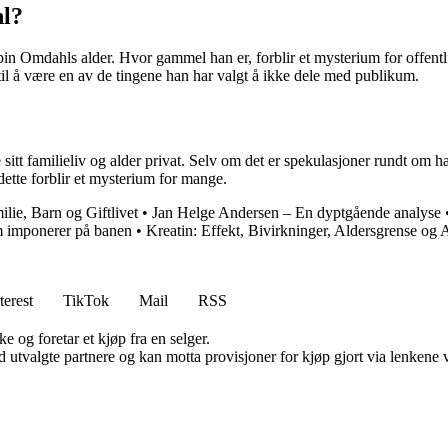
l?
bin Omdahls alder. Hvor gammel han er, forblir et mysterium for offentlig
til å være en av de tingene han har valgt å ikke dele med publikum.
t familieliv og alder privat. Selv om det er spekulasjoner rundt om han h
ette forblir et mysterium for mange.
lie, Barn og Giftlivet
•
Jan Helge Andersen – En dyptgående analyse
om imponerer på banen
•
Kreatin: Effekt, Bivirkninger, Aldersgrense og
terest
TikTok
Mail
RSS
e og foretar et kjøp fra en selger.
 utvalgte partnere og kan motta provisjoner for kjøp gjort via lenkene vå