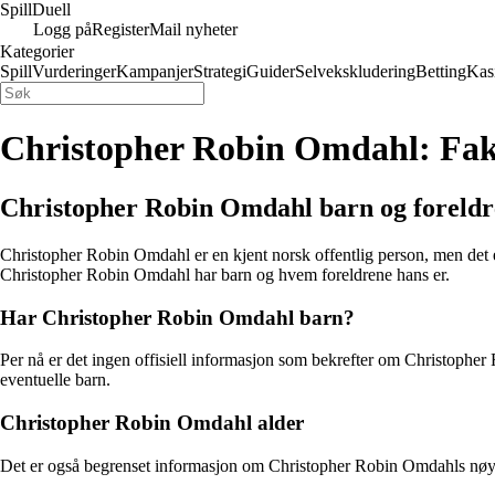
Spill
Duell
Logg på
Register
Mail nyheter
Kategorier
Spill
Vurderinger
Kampanjer
Strategi
Guider
Selvekskludering
Betting
Kas
Christopher Robin Omdahl: Fak
Christopher Robin Omdahl barn og foreldr
Christopher Robin Omdahl er en kjent norsk offentlig person, men det er
Christopher Robin Omdahl har barn og hvem foreldrene hans er.
Har Christopher Robin Omdahl barn?
Per nå er det ingen offisiell informasjon som bekrefter om Christopher 
eventuelle barn.
Christopher Robin Omdahl alder
Det er også begrenset informasjon om Christopher Robin Omdahls nøyakt