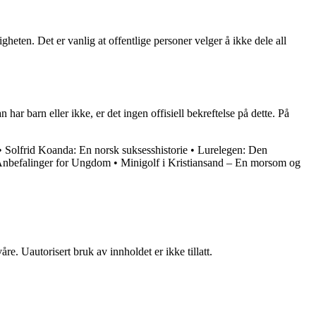
heten. Det er vanlig at offentlige personer velger å ikke dele all
ar barn eller ikke, er det ingen offisiell bekreftelse på dette. På
•
Solfrid Koanda: En norsk suksesshistorie
•
Lurelegen: Den
 Anbefalinger for Ungdom
•
Minigolf i Kristiansand – En morsom og
re. Uautorisert bruk av innholdet er ikke tillatt.