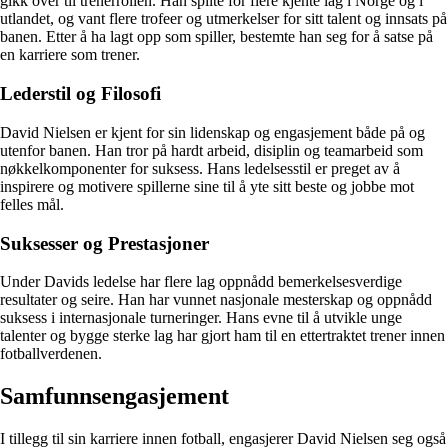
gikk over til trenerrollen. Han spilte for flere kjente lag i Norge og i
utlandet, og vant flere trofeer og utmerkelser for sitt talent og innsats på
banen. Etter å ha lagt opp som spiller, bestemte han seg for å satse på
en karriere som trener.
Lederstil og Filosofi
David Nielsen er kjent for sin lidenskap og engasjement både på og
utenfor banen. Han tror på hardt arbeid, disiplin og teamarbeid som
nøkkelkomponenter for suksess. Hans ledelsesstil er preget av å
inspirere og motivere spillerne sine til å yte sitt beste og jobbe mot
felles mål.
Suksesser og Prestasjoner
Under Davids ledelse har flere lag oppnådd bemerkelsesverdige
resultater og seire. Han har vunnet nasjonale mesterskap og oppnådd
suksess i internasjonale turneringer. Hans evne til å utvikle unge
talenter og bygge sterke lag har gjort ham til en ettertraktet trener innen
fotballverdenen.
Samfunnsengasjement
I tillegg til sin karriere innen fotball, engasjerer David Nielsen seg også