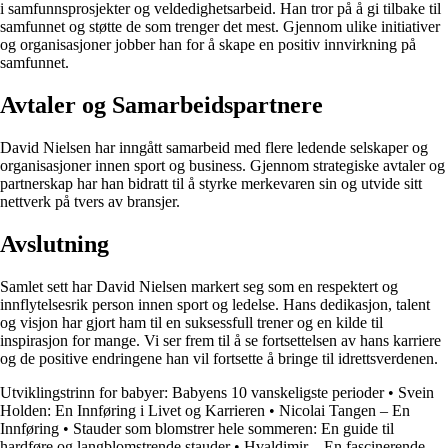
i samfunnsprosjekter og veldedighetsarbeid. Han tror på å gi tilbake til
samfunnet og støtte de som trenger det mest. Gjennom ulike initiativer
og organisasjoner jobber han for å skape en positiv innvirkning på
samfunnet.
Avtaler og Samarbeidspartnere
David Nielsen har inngått samarbeid med flere ledende selskaper og
organisasjoner innen sport og business. Gjennom strategiske avtaler og
partnerskap har han bidratt til å styrke merkevaren sin og utvide sitt
nettverk på tvers av bransjer.
Avslutning
Samlet sett har David Nielsen markert seg som en respektert og
innflytelsesrik person innen sport og ledelse. Hans dedikasjon, talent
og visjon har gjort ham til en suksessfull trener og en kilde til
inspirasjon for mange. Vi ser frem til å se fortsettelsen av hans karriere
og de positive endringene han vil fortsette å bringe til idrettsverdenen.
Utviklingstrinn for babyer: Babyens 10 vanskeligste perioder
•
Svein
Holden: En Innføring i Livet og Karrieren
•
Nicolai Tangen – En
Innføring
•
Stauder som blomstrer hele sommeren: En guide til
hardføre og langblomstrende stauder
•
Hvaldimir – En fascinerende