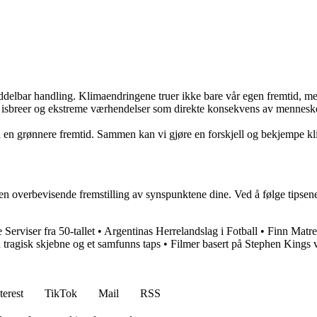
middelbar handling. Klimaendringene truer ikke bare vår egen fremtid,
isbreer og ekstreme værhendelser som direkte konsekvens av menneskeli
 til en grønnere fremtid. Sammen kan vi gjøre en forskjell og bekjempe 
 en overbevisende fremstilling av synspunktene dine. Ved å følge tipse
erviser fra 50-tallet
•
Argentinas Herrelandslag i Fotball
•
Finn Matre
tragisk skjebne og et samfunns taps
•
Filmer basert på Stephen Kings 
terest
TikTok
Mail
RSS