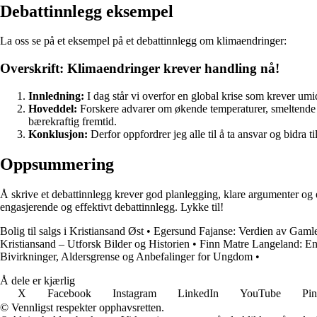
Debattinnlegg eksempel
La oss se på et eksempel på et debattinnlegg om klimaendringer:
Overskrift: Klimaendringer krever handling nå!
Innledning:
I dag står vi overfor en global krise som krever u
Hoveddel:
Forskere advarer om økende temperaturer, smeltende 
bærekraftig fremtid.
Konklusjon:
Derfor oppfordrer jeg alle til å ta ansvar og bidra
Oppsummering
Å skrive et debattinnlegg krever god planlegging, klare argumenter og
engasjerende og effektivt debattinnlegg. Lykke til!
Bolig til salgs i Kristiansand Øst
•
Egersund Fajanse: Verdien av Gamle S
Kristiansand – Utforsk Bilder og Historien
•
Finn Matre Langeland: En 
Bivirkninger, Aldersgrense og Anbefalinger for Ungdom
•
Å dele er kjærlig
X
Facebook
Instagram
LinkedIn
YouTube
Pin
© Vennligst respekter opphavsretten.