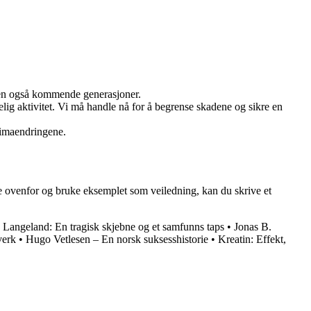
 men også kommende generasjoner.
g aktivitet. Vi må handle nå for å begrense skadene og sikre en
klimaendringene.
ne ovenfor og bruke eksemplet som veiledning, kan du skrive et
 Langeland: En tragisk skjebne og et samfunns taps
•
Jonas B.
verk
•
Hugo Vetlesen – En norsk suksesshistorie
•
Kreatin: Effekt,