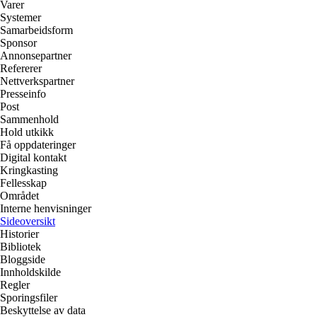
Varer
Systemer
Samarbeidsform
Sponsor
Annonsepartner
Refererer
Nettverkspartner
Presseinfo
Post
Sammenhold
Hold utkikk
Få oppdateringer
Digital kontakt
Kringkasting
Fellesskap
Området
Interne henvisninger
Sideoversikt
Historier
Bibliotek
Bloggside
Innholdskilde
Regler
Sporingsfiler
Beskyttelse av data