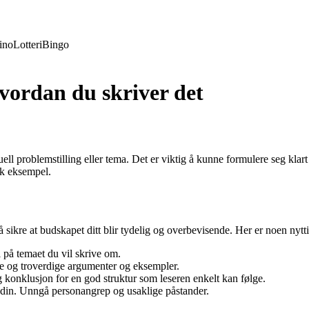
ino
Lotteri
Bingo
vordan du skriver det
ll problemstilling eller tema. Det er viktig å kunne formulere seg klart 
sk eksempel.
å sikre at budskapet ditt blir tydelig og overbevisende. Her er noen nytti
 på temaet du vil skrive om.
 og troverdige argumenter og eksempler.
og konklusjon for en god struktur som leseren enkelt kan følge.
n din. Unngå personangrep og usaklige påstander.