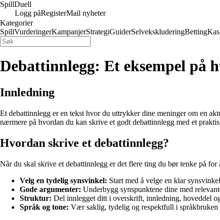
Spill
Duell
Logg på
Register
Mail nyheter
Kategorier
Spill
Vurderinger
Kampanjer
Strategi
Guider
Selvekskludering
Betting
Kas
Debattinnlegg: Et eksempel på h
Innledning
Et debattinnlegg er en tekst hvor du uttrykker dine meninger om en aktue
nærmere på hvordan du kan skrive et godt debattinnlegg med et prakti
Hvordan skrive et debattinnlegg?
Når du skal skrive et debattinnlegg er det flere ting du bør tenke på for 
Velg en tydelig synsvinkel:
Start med å velge en klar synsvinkel
Gode argumenter:
Underbygg synspunktene dine med relevante
Struktur:
Del innlegget ditt i overskrift, innledning, hoveddel 
Språk og tone:
Vær saklig, tydelig og respektfull i språkbruke