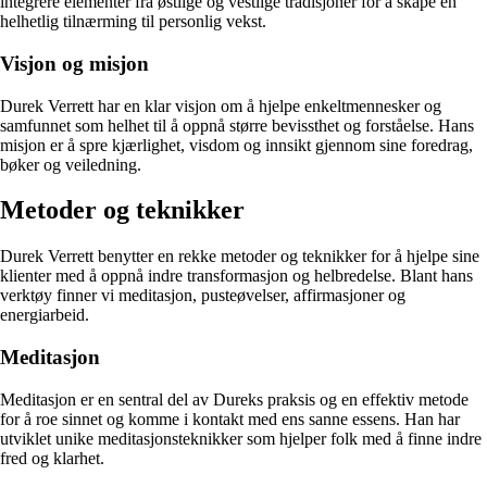
integrere elementer fra østlige og vestlige tradisjoner for å skape en
helhetlig tilnærming til personlig vekst.
Visjon og misjon
Durek Verrett har en klar visjon om å hjelpe enkeltmennesker og
samfunnet som helhet til å oppnå større bevissthet og forståelse. Hans
misjon er å spre kjærlighet, visdom og innsikt gjennom sine foredrag,
bøker og veiledning.
Metoder og teknikker
Durek Verrett benytter en rekke metoder og teknikker for å hjelpe sine
klienter med å oppnå indre transformasjon og helbredelse. Blant hans
verktøy finner vi meditasjon, pusteøvelser, affirmasjoner og
energiarbeid.
Meditasjon
Meditasjon er en sentral del av Dureks praksis og en effektiv metode
for å roe sinnet og komme i kontakt med ens sanne essens. Han har
utviklet unike meditasjonsteknikker som hjelper folk med å finne indre
fred og klarhet.