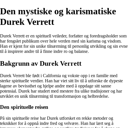
Den mystiske og karismatiske
Durek Verrett
Durek Verrett er en spirituell veileder, forfatter og foredragsholder som
har fengslet publikum over hele verden med sin karisma og visdom.
Han er kjent for sin unike tilnærming til personlig utvikling og sin evne
til å inspirere andre til å finne indre ro og balanse.
Bakgrunn av Durek Verrett
Durek Verrett ble født i California og vokste opp i en familie med
sterke spirituelle verdier. Han har viet sitt liv til å utforske de dypeste
lagene av bevissthet og hjelpe andre med å oppdage sitt sanne
potensial. Durek har studert med mestere fra ulike tradisjoner og har
utviklet en unik tilnærming til transformasjon og helbredelse.
Den spirituelle reisen
På sin spirituelle reise har Durek utforsket en rekke metoder og
teknikker for å oppnå indre fred og velvære. Han har lært seg å