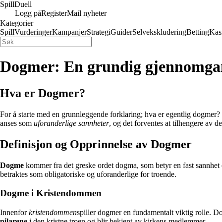
Spill
Duell
Logg på
Register
Mail nyheter
Kategorier
Spill
Vurderinger
Kampanjer
Strategi
Guider
Selvekskludering
Betting
Kas
Dogmer: En grundig gjennomga
Hva er Dogmer?
For å starte med en grunnleggende forklaring; hva er egentlig dogmer?
anses som
uforanderlige sannheter
, og det forventes at tilhengere av d
Definisjon og Opprinnelse av Dogmer
Dogme
kommer fra det greske ordet dogma, som betyr en fast sannhet ell
betraktes som obligatoriske og uforanderlige for troende.
Dogme i Kristendommen
Innenfor
kristendommen
spiller dogmer en fundamentalt viktig rolle.
pilarene
i den kristne troen og blir bekjent av kirkens medlemmer.