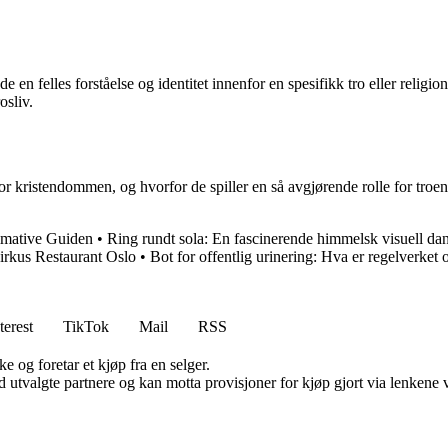
de en felles forståelse og identitet innenfor en spesifikk tro eller religio
osliv.
nfor kristendommen, og hvorfor de spiller en så avgjørende rolle for tr
timative Guiden
•
Ring rundt sola: En fascinerende himmelsk visuell da
irkus Restaurant Oslo
•
Bot for offentlig urinering: Hva er regelverke
terest
TikTok
Mail
RSS
e og foretar et kjøp fra en selger.
 utvalgte partnere og kan motta provisjoner for kjøp gjort via lenkene vå