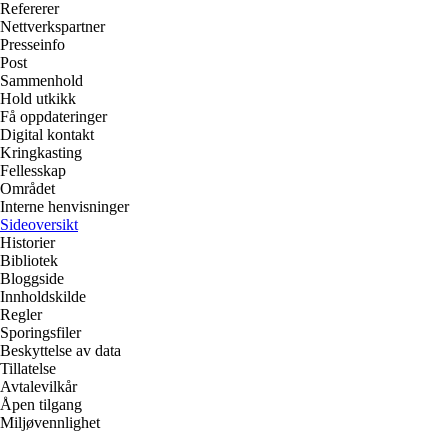
Refererer
Nettverkspartner
Presseinfo
Post
Sammenhold
Hold utkikk
Få oppdateringer
Digital kontakt
Kringkasting
Fellesskap
Området
Interne henvisninger
Sideoversikt
Historier
Bibliotek
Bloggside
Innholdskilde
Regler
Sporingsfiler
Beskyttelse av data
Tillatelse
Avtalevilkår
Åpen tilgang
Miljøvennlighet