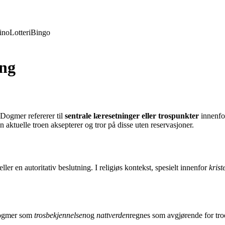
ino
Lotteri
Bingo
ng
 Dogmer refererer til
sentrale læresetninger eller trospunkter
innenfor
en aktuelle troen aksepterer og tror på disse uten reservasjoner.
er en autoritativ beslutning. I religiøs kontekst, spesielt innenfor
kris
 Dogmer som
trosbekjennelsen
og
nattverden
regnes som avgjørende for tro