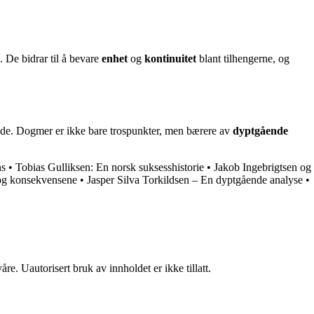
n. De bidrar til å bevare
enhet
og
kontinuitet
blant tilhengerne, og
oende. Dogmer er ikke bare trospunkter, men bærere av
dyptgående
ns
•
Tobias Gulliksen: En norsk suksesshistorie
•
Jakob Ingebrigtsen og
t og konsekvensene
•
Jasper Silva Torkildsen – En dyptgående analyse
•
re. Uautorisert bruk av innholdet er ikke tillatt.