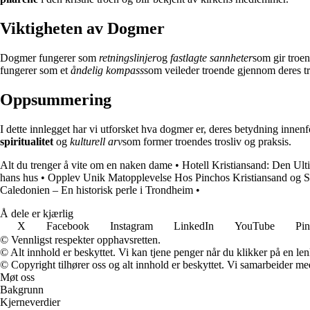
Viktigheten av Dogmer
Dogmer fungerer som
retningslinjer
og
fastlagte sannheter
som gir troen
fungerer som et
åndelig kompass
som veileder troende gjennom deres tr
Oppsummering
I dette innlegget har vi utforsket hva dogmer er, deres betydning inne
spiritualitet
og
kulturell arv
som former troendes trosliv og praksis.
Alt du trenger å vite om en naken dame
•
Hotell Kristiansand: Den Ul
hans hus
•
Opplev Unik Matopplevelse Hos Pinchos Kristiansand og S
Caledonien – En historisk perle i Trondheim
•
Å dele er kjærlig
X
Facebook
Instagram
LinkedIn
YouTube
Pin
© Vennligst respekter opphavsretten.
© Alt innhold er beskyttet. Vi kan tjene penger når du klikker på en lenk
© Copyright tilhører oss og alt innhold er beskyttet. Vi samarbeider med
Møt oss
Bakgrunn
Kjerneverdier