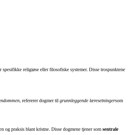
 spesifikke religiøse eller filosofiske systemer. Disse trospunktene
tendommen
, refererer dogmer til
grunnleggende læresetninger
som
en og praksis blant kristne. Disse dogmene tjener som
sentrale