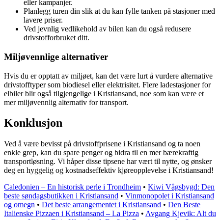
eller kampanjer.
Planlegg turen din slik at du kan fylle tanken på stasjoner med
lavere priser.
Ved jevnlig vedlikehold av bilen kan du også redusere
drivstofforbruket ditt.
Miljøvennlige alternativer
Hvis du er opptatt av miljøet, kan det være lurt å vurdere alternative
drivstofftyper som biodiesel eller elektrisitet. Flere ladestasjoner for
elbiler blir også tilgjengelige i Kristiansand, noe som kan være et
mer miljøvennlig alternativ for transport.
Konklusjon
Ved å være bevisst på drivstoffprisene i Kristiansand og ta noen
enkle grep, kan du spare penger og bidra til en mer bærekraftig
transportløsning. Vi håper disse tipsene har vært til nytte, og ønsker
deg en hyggelig og kostnadseffektiv kjøreopplevelse i Kristiansand!
Caledonien – En historisk perle i Trondheim
•
Kiwi Vågsbygd: Den
beste søndagsbutikken i Kristiansand
•
Vinmonopolet i Kristiansand
og omegn
•
Det beste arrangementet i Kristiansand
•
Den Beste
Italienske Pizzaen i Kristiansand – La Pizza
•
Avgang Kjevik: Alt du