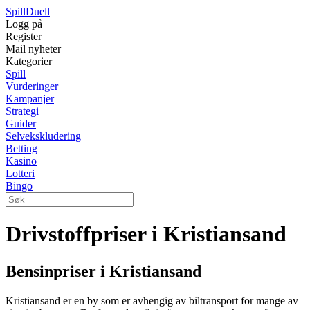
Spill
Duell
Logg på
Register
Mail nyheter
Kategorier
Spill
Vurderinger
Kampanjer
Strategi
Guider
Selvekskludering
Betting
Kasino
Lotteri
Bingo
Drivstoffpriser i Kristiansand
Bensinpriser i Kristiansand
Kristiansand er en by som er avhengig av biltransport for mange av