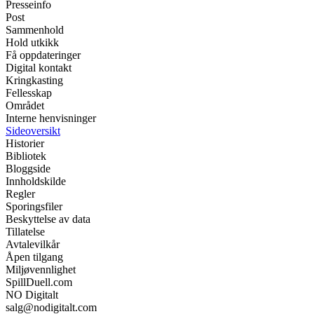
Presseinfo
Post
Sammenhold
Hold utkikk
Få oppdateringer
Digital kontakt
Kringkasting
Fellesskap
Området
Interne henvisninger
Sideoversikt
Historier
Bibliotek
Bloggside
Innholdskilde
Regler
Sporingsfiler
Beskyttelse av data
Tillatelse
Avtalevilkår
Åpen tilgang
Miljøvennlighet
SpillDuell.com
NO Digitalt
salg@nodigitalt.com