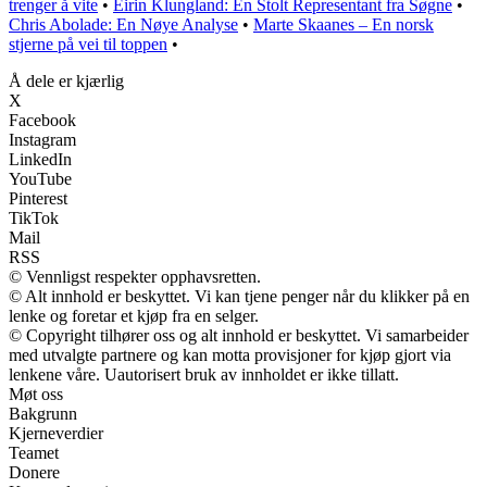
trenger å vite
•
Eirin Klungland: En Stolt Representant fra Søgne
•
Chris Abolade: En Nøye Analyse
•
Marte Skaanes – En norsk
stjerne på vei til toppen
•
Å dele er kjærlig
X
Facebook
Instagram
LinkedIn
YouTube
Pinterest
TikTok
Mail
RSS
© Vennligst respekter opphavsretten.
© Alt innhold er beskyttet. Vi kan tjene penger når du klikker på en
lenke og foretar et kjøp fra en selger.
© Copyright tilhører oss og alt innhold er beskyttet. Vi samarbeider
med utvalgte partnere og kan motta provisjoner for kjøp gjort via
lenkene våre. Uautorisert bruk av innholdet er ikke tillatt.
Møt oss
Bakgrunn
Kjerneverdier
Teamet
Donere