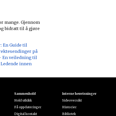
 for mange. Gjennom
 bidratt til å gjøre
 En Guide til
irektesendinger på
– En veiledning til
: Ledende innen
Sammenhold
Interne henvisninger
Hold utkikk
Sideoversikt
Få oppdateringer
Historier
Digital kontakt
Bibliotek