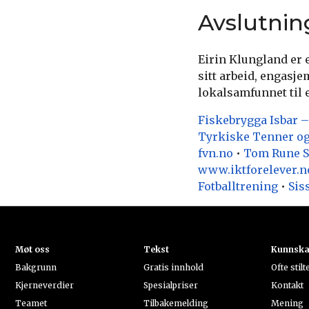
Avslutnin
Eirin Klungland er 
sitt arbeid, engasje
lokalsamfunnet til e
Fiskebrygga Isbar –
Tyrkiske Tenner o
fvn.no
•
Tom Rune St
www.iktforelever.n
Fotballtrening
•
Sis
Møt oss
Tekst
Kunnsk
Bakgrunn
Gratis innhold
Ofte stil
Kjerneverdier
Spesialpriser
Kontakt
Teamet
Tilbakemelding
Mening