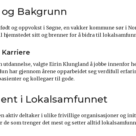
 og Bakgrunn
 født og oppvokst i Søgne, en vakker kommune sør i Nor
til hjemstedet sitt og brenner for å bidra til lokalsamfun
Karriere
sin utdannelse, valgte Eirin Klungland å jobbe innenfor h
un har gjennom årene opparbeidet seg verdifull erfar
sienter og kollegaer til gode.
ent i Lokalsamfunnet
n aktiv deltaker i ulike frivillige organisasjoner og ini
for de som trenger det mest og setter alltid lokalsamfunn