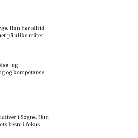
ge. Hun har alltid
net på ulike måter.
else- og
ing og kompetanse
tiativer i Søgne. Hun
ets beste i fokus.