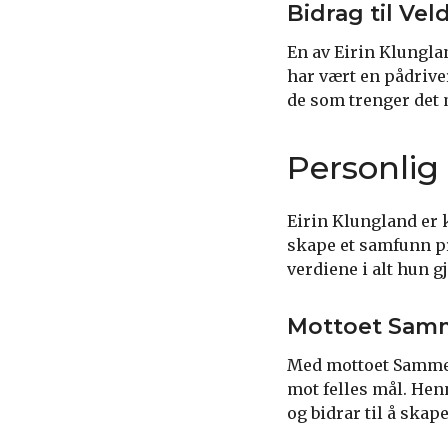
Bidrag til Ve
En av Eirin Klungla
har vært en pådrive
de som trenger det 
Personlig 
Eirin Klungland er 
skape et samfunn pr
verdiene i alt hun gj
Mottoet Samm
Med mottoet Sammen 
mot felles mål. Hen
og bidrar til å ska