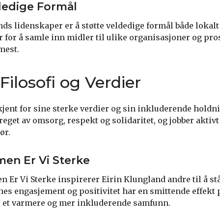
ldedige Formål
nds lidenskaper er å støtte veldedige formål både lokalt
r for å samle inn midler til ulike organisasjoner og pro
mest.
Filosofi og Verdier
kjent for sine sterke verdier og sin inkluderende holdni
eget av omsorg, respekt og solidaritet, og jobber aktivt
ør.
en Er Vi Sterke
Er Vi Sterke inspirerer Eirin Klungland andre til å s
nes engasjement og positivitet har en smittende effekt 
pe et varmere og mer inkluderende samfunn.