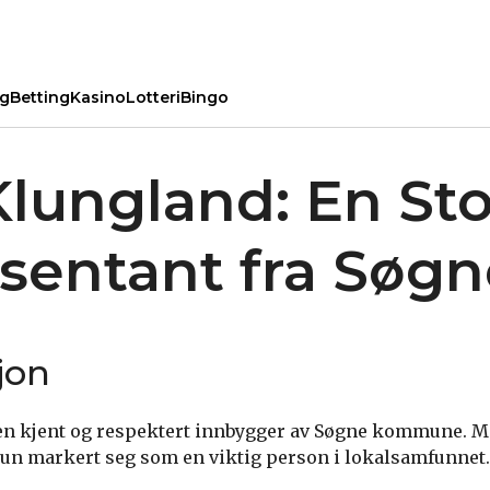
ng
Betting
Kasino
Lotteri
Bingo
Klungland: En Sto
sentant fra Søgn
jon
 en kjent og respektert innbygger av Søgne kommune. M
un markert seg som en viktig person i lokalsamfunnet.