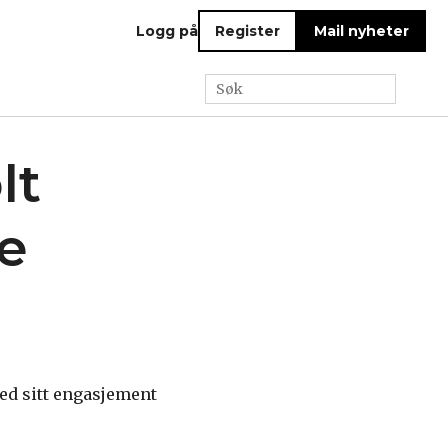
Logg på
Register
Mail nyheter
lt
e
ed sitt engasjement