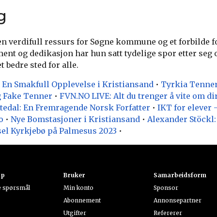
g
en verdifull ressurs for Søgne kommune og et forbilde
ment og dedikasjon har hun satt tydelige spor etter seg og
t bedre sted for alle.
 En Smakfull Opplevelse i Kristiansand
•
Tyrkia Tenner:
g Fake Tenner
•
FVN.NO LIVE: Alt du trenger å vite om d
edal: En Fremragende Norsk Forfatter
•
IKT for elever 
o
•
Nye Bomstasjoner i Kristiansand
•
Alexander Stöckl
sel Kyrkjebø på Palmesus 2023
•
ap
Bruker
Samarbeidsform
te spørsmål
Min konto
Sponsor
Abonnement
Annonsepartner
Utgifter
Refererer