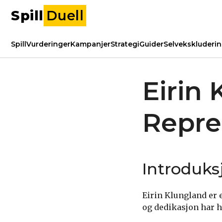
Spill
Duell
Spill
Vurderinger
Kampanjer
Strategi
Guider
Selvekskluderi
Eirin 
Repre
Introduks
Eirin Klungland er
og dedikasjon har h