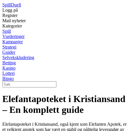
Spill
Duell
Logg på
Register
Mail nyheter
Kategorier
Spill
Vurderinger
Kampanjer
Strategi
Guider
Selvekskludering
Betting
Kasino
Lotteri
Bingo
Elefantapoteket i Kristiansand
– En komplett guide
Elefantapoteket i Kristiansand, også kjent som Elefanten Apotek, er
et velkjent apotek som har vært en stabil og pålitelig leverandør av