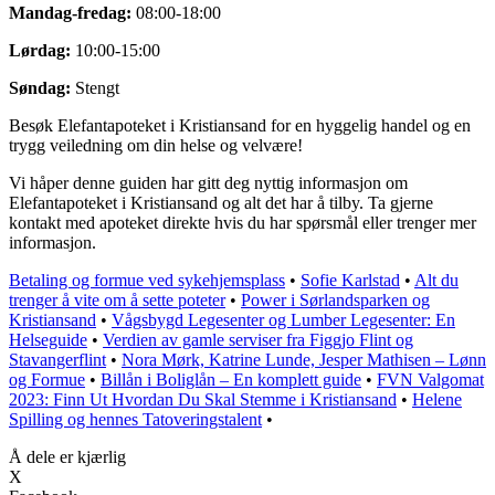
Mandag-fredag:
08:00-18:00
Lørdag:
10:00-15:00
Søndag:
Stengt
Besøk Elefantapoteket i Kristiansand for en hyggelig handel og en
trygg veiledning om din helse og velvære!
Vi håper denne guiden har gitt deg nyttig informasjon om
Elefantapoteket i Kristiansand og alt det har å tilby. Ta gjerne
kontakt med apoteket direkte hvis du har spørsmål eller trenger mer
informasjon.
Betaling og formue ved sykehjemsplass
•
Sofie Karlstad
•
Alt du
trenger å vite om å sette poteter
•
Power i Sørlandsparken og
Kristiansand
•
Vågsbygd Legesenter og Lumber Legesenter: En
Helseguide
•
Verdien av gamle serviser fra Figgjo Flint og
Stavangerflint
•
Nora Mørk, Katrine Lunde, Jesper Mathisen – Lønn
og Formue
•
Billån i Boliglån – En komplett guide
•
FVN Valgomat
2023: Finn Ut Hvordan Du Skal Stemme i Kristiansand
•
Helene
Spilling og hennes Tatoveringstalent
•
Å dele er kjærlig
X