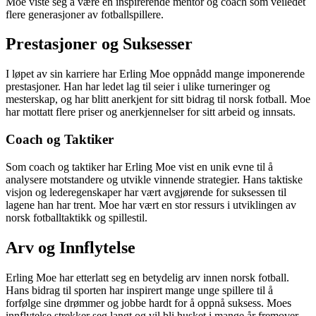
Moe viste seg å være en inspirerende mentor og coach som veiledet
flere generasjoner av fotballspillere.
Prestasjoner og Suksesser
I løpet av sin karriere har Erling Moe oppnådd mange imponerende
prestasjoner. Han har ledet lag til seier i ulike turneringer og
mesterskap, og har blitt anerkjent for sitt bidrag til norsk fotball. Moe
har mottatt flere priser og anerkjennelser for sitt arbeid og innsats.
Coach og Taktiker
Som coach og taktiker har Erling Moe vist en unik evne til å
analysere motstandere og utvikle vinnende strategier. Hans taktiske
visjon og lederegenskaper har vært avgjørende for suksessen til
lagene han har trent. Moe har vært en stor ressurs i utviklingen av
norsk fotballtaktikk og spillestil.
Arv og Innflytelse
Erling Moe har etterlatt seg en betydelig arv innen norsk fotball.
Hans bidrag til sporten har inspirert mange unge spillere til å
forfølge sine drømmer og jobbe hardt for å oppnå suksess. Moes
innflytelse strekker seg langt og vil bli husket i mange år fremover.