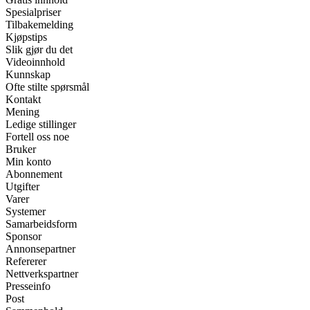
Spesialpriser
Tilbakemelding
Kjøpstips
Slik gjør du det
Videoinnhold
Kunnskap
Ofte stilte spørsmål
Kontakt
Mening
Ledige stillinger
Fortell oss noe
Bruker
Min konto
Abonnement
Utgifter
Varer
Systemer
Samarbeidsform
Sponsor
Annonsepartner
Refererer
Nettverkspartner
Presseinfo
Post