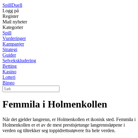
Spill
Duell
Logg på
Register
Mail nyheter
Kategorier
Spill
Vurderinger
Kampanjer
Strategi
Guider
Selvekskludering
Betting
Kasino
Lotteri
Bingo
Femmila i Holmenkollen
Når det gjelder langrenn, er Holmenkollen et ikonisk sted. Femmila i
Holmenkollen er et av de mest prestisjetunge langrennsløpene i
verden og tiltrekker seg toppidrettsutøvere fra hele verden.