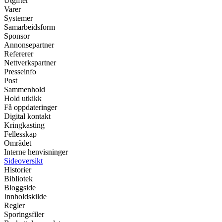
Utgifter
Varer
Systemer
Samarbeidsform
Sponsor
Annonsepartner
Refererer
Nettverkspartner
Presseinfo
Post
Sammenhold
Hold utkikk
Få oppdateringer
Digital kontakt
Kringkasting
Fellesskap
Området
Interne henvisninger
Sideoversikt
Historier
Bibliotek
Bloggside
Innholdskilde
Regler
Sporingsfiler