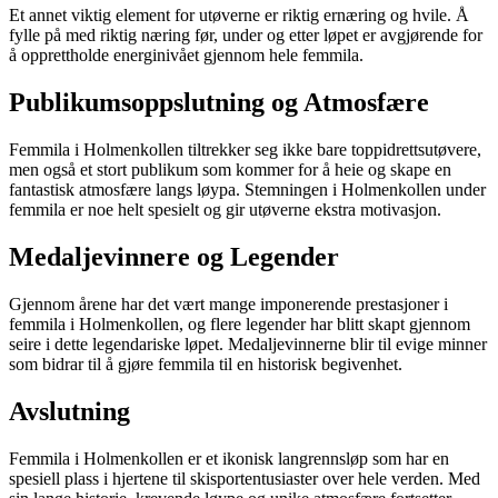
Et annet viktig element for utøverne er riktig ernæring og hvile. Å
fylle på med riktig næring før, under og etter løpet er avgjørende for
å opprettholde energinivået gjennom hele femmila.
Publikumsoppslutning og Atmosfære
Femmila i Holmenkollen tiltrekker seg ikke bare toppidrettsutøvere,
men også et stort publikum som kommer for å heie og skape en
fantastisk atmosfære langs løypa. Stemningen i Holmenkollen under
femmila er noe helt spesielt og gir utøverne ekstra motivasjon.
Medaljevinnere og Legender
Gjennom årene har det vært mange imponerende prestasjoner i
femmila i Holmenkollen, og flere legender har blitt skapt gjennom
seire i dette legendariske løpet. Medaljevinnerne blir til evige minner
som bidrar til å gjøre femmila til en historisk begivenhet.
Avslutning
Femmila i Holmenkollen er et ikonisk langrennsløp som har en
spesiell plass i hjertene til skisportentusiaster over hele verden. Med