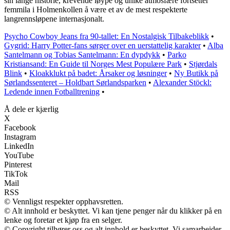
sin lange historie, krevende løype og unike atmosfære fortsetter
femmila i Holmenkollen å være et av de mest respekterte
langrennsløpene internasjonalt.
Psycho Cowboy Jeans fra 90-tallet: En Nostalgisk Tilbakeblikk
•
Gygrid: Harry Potter-fans sørger over en uerstattelig karakter
•
Alba
Santelmann og Tobias Santelmann: En dypdykk
•
Parko
Kristiansand: En Guide til Norges Mest Populære Park
•
Stjørdals
Blink
•
Kloakklukt på badet: Årsaker og løsninger
•
Ny Butikk på
Sørlandssenteret – Holdbart Sørlandsparken
•
Alexander Stöckl:
Ledende innen Fotballtrening
•
Å dele er kjærlig
X
Facebook
Instagram
LinkedIn
YouTube
Pinterest
TikTok
Mail
RSS
© Vennligst respekter opphavsretten.
© Alt innhold er beskyttet. Vi kan tjene penger når du klikker på en
lenke og foretar et kjøp fra en selger.
© Copyright tilhører oss og alt innhold er beskyttet. Vi samarbeider