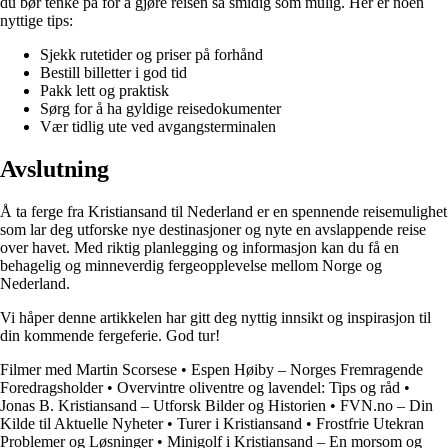
du bør tenke på for å gjøre reisen så smidig som mulig. Her er noen
nyttige tips:
Sjekk rutetider og priser på forhånd
Bestill billetter i god tid
Pakk lett og praktisk
Sørg for å ha gyldige reisedokumenter
Vær tidlig ute ved avgangsterminalen
Avslutning
Å ta ferge fra Kristiansand til Nederland er en spennende reisemulighet
som lar deg utforske nye destinasjoner og nyte en avslappende reise
over havet. Med riktig planlegging og informasjon kan du få en
behagelig og minneverdig fergeopplevelse mellom Norge og
Nederland.
Vi håper denne artikkelen har gitt deg nyttig innsikt og inspirasjon til
din kommende fergeferie. God tur!
Filmer med Martin Scorsese
•
Espen Høiby – Norges Fremragende
Foredragsholder
•
Overvintre oliventre og lavendel: Tips og råd
•
Jonas B. Kristiansand – Utforsk Bilder og Historien
•
FVN.no – Din
Kilde til Aktuelle Nyheter
•
Turer i Kristiansand
•
Frostfrie Utekran
Problemer og Løsninger
•
Minigolf i Kristiansand – En morsom og