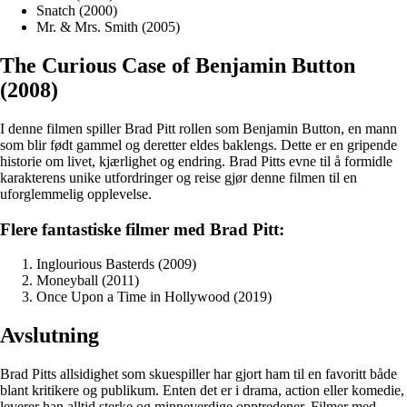
Snatch (2000)
Mr. & Mrs. Smith (2005)
The Curious Case of Benjamin Button
(2008)
I denne filmen spiller Brad Pitt rollen som Benjamin Button, en mann
som blir født gammel og deretter eldes baklengs. Dette er en gripende
historie om livet, kjærlighet og endring. Brad Pitts evne til å formidle
karakterens unike utfordringer og reise gjør denne filmen til en
uforglemmelig opplevelse.
Flere fantastiske filmer med Brad Pitt:
Inglourious Basterds (2009)
Moneyball (2011)
Once Upon a Time in Hollywood (2019)
Avslutning
Brad Pitts allsidighet som skuespiller har gjort ham til en favoritt både
blant kritikere og publikum. Enten det er i drama, action eller komedie,
leverer han alltid sterke og minneverdige opptredener. Filmer med