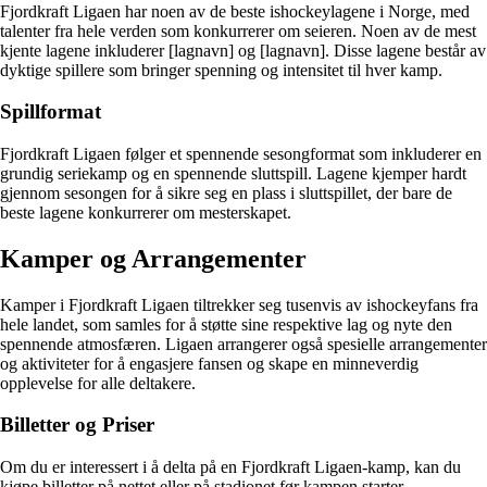
Fjordkraft Ligaen har noen av de beste ishockeylagene i Norge, med
talenter fra hele verden som konkurrerer om seieren. Noen av de mest
kjente lagene inkluderer [lagnavn] og [lagnavn]. Disse lagene består av
dyktige spillere som bringer spenning og intensitet til hver kamp.
Spillformat
Fjordkraft Ligaen følger et spennende sesongformat som inkluderer en
grundig seriekamp og en spennende sluttspill. Lagene kjemper hardt
gjennom sesongen for å sikre seg en plass i sluttspillet, der bare de
beste lagene konkurrerer om mesterskapet.
Kamper og Arrangementer
Kamper i Fjordkraft Ligaen tiltrekker seg tusenvis av ishockeyfans fra
hele landet, som samles for å støtte sine respektive lag og nyte den
spennende atmosfæren. Ligaen arrangerer også spesielle arrangementer
og aktiviteter for å engasjere fansen og skape en minneverdig
opplevelse for alle deltakere.
Billetter og Priser
Om du er interessert i å delta på en Fjordkraft Ligaen-kamp, kan du
kjøpe billetter på nettet eller på stadionet før kampen starter.