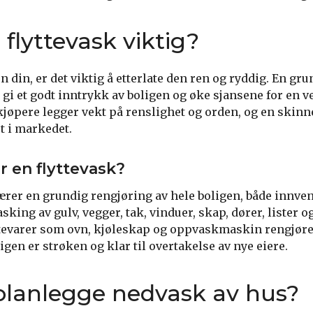
 flyttevask viktig?
n din, er det viktig å etterlate den ren og ryddig. En gr
å gi et godt inntrykk av boligen og øke sjansene for en v
jøpere legger vekt på renslighet og orden, og en skinn
ut i markedet.
r en flyttevask?
ærer en grundig rengjøring av hele boligen, både innven
sking av gulv, vegger, tak, vinduer, skap, dører, lister o
vitevarer som ovn, kjøleskap og oppvaskmaskin rengjør
ligen er strøken og klar til overtakelse av nye eiere.
lanlegge nedvask av hus?