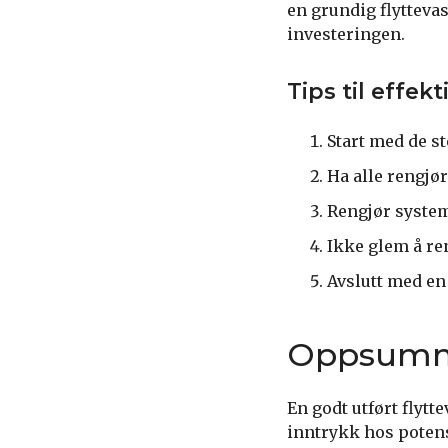
en grundig flytteva
investeringen.
Tips til effekt
Start med de s
Ha alle rengjør
Rengjør system
Ikke glem å re
Avslutt med en 
Oppsumm
En godt utført flytt
inntrykk hos potens