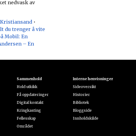
ket nedvask av
 Kristiansand
•
lt du trenger å vite
på Mobil: En
Andersen – En
Sammenhold
Interne henvisninger
Hold utkikk
Sideoversikt
Få oppdateringer
Historier
Digital kontakt
Bibliotek
Kringkasting
Bloggside
Fellesskap
Innholdskilde
Området