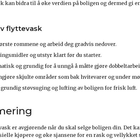
sk kan bidra til å øke verdien på boligen og dermed gi 
iv flyttevask
tørste rommene og arbeid deg gradvis nedover.
ingsmidler og utstyr klart før du starter.
atisk og grundig for å unngå å måtte gjøre dobbeltarbei
ngjøre skjulte områder som bak hvitevarer og under mø
grundig støvsuging og lufting av boligen for frisk luft.
ering
evask er avgjørende når du skal selge boligen din. Det ka
ielle kjøpere og øke sjansene for en rask og vellykket 