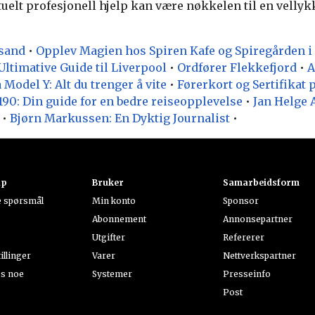
uelt profesjonell hjelp kan være nøkkelen til en vellyk
nsand
•
Opplev Magien hos Spiren Kafe og Spiregården i
Ultimative Guide til Liverpool
•
Ordfører Flekkefjord
•
A
 Model Y: Alt du trenger å vite
•
Førerkort og Sertifikat 
90: Din guide for en bedre reiseopplevelse
•
Jan Helge 
•
Bjørn Markussen: En Dyktig Journalist
•
ap
Bruker
Samarbeidsform
te spørsmål
Min konto
Sponsor
Abonnement
Annonsepartner
Utgifter
Refererer
illinger
Varer
Nettverkspartner
ss noe
Systemer
Presseinfo
Post