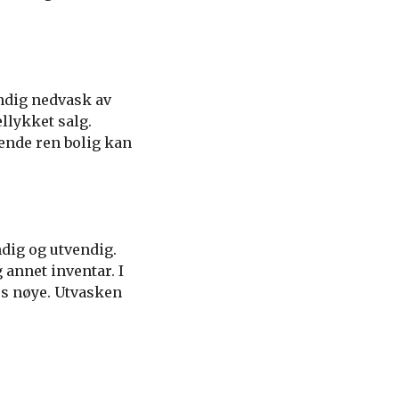
undig nedvask av
ellykket salg.
ende ren bolig kan
dig og utvendig.
g annet inventar. I
es nøye. Utvasken