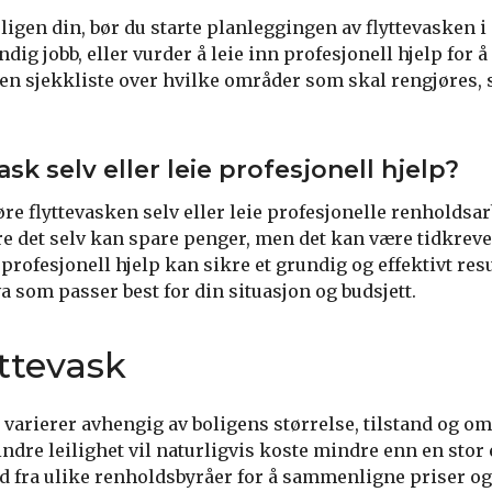
ligen din, bør du starte planleggingen av flyttevasken i 
undig jobb, eller vurder å leie inn profesjonell hjelp for 
 en sjekkliste over hvilke områder som skal rengjøres, 
ask selv eller leie profesjonell hjelp?
øre flyttevasken selv eller leie profesjonelle renholdsa
jøre det selv kan spare penger, men det kan være tidkre
e profesjonell hjelp kan sikre et grundig og effektivt res
a som passer best for din situasjon og budsjett.
yttevask
 varierer avhengig av boligens størrelse, tilstand og o
ndre leilighet vil naturligvis koste mindre enn en stor 
ud fra ulike renholdsbyråer for å sammenligne priser og 