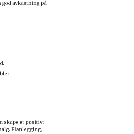
en god avkastning på
d.
bler.
n skape et positivt
salg. Planlegging,