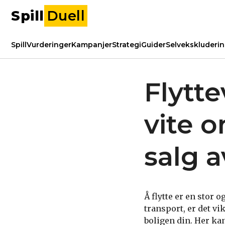
Spill
Duell
Spill
Vurderinger
Kampanjer
Strategi
Guider
Selvekskluderi
Flytte
vite 
salg a
Å flytte er en stor 
transport, er det vi
boligen din. Her kan