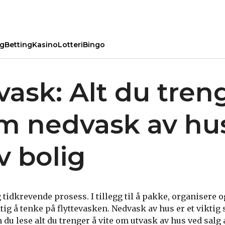
ng
Betting
Kasino
Lotteri
Bingo
vask: Alt du tren
om nedvask av hu
v bolig
og tidkrevende prosess. I tillegg til å pakke, organisere 
ktig å tenke på flyttevasken. Nedvask av hus er et viktig 
 du lese alt du trenger å vite om utvask av hus ved salg 