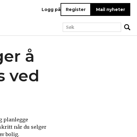
Logg på
Register
Mail nyheter
ger å
s ved
og planlegge
skritt når du selger
av bolig.