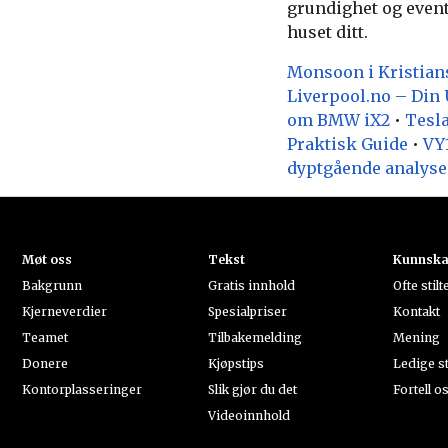
grundighet og event
huset ditt.
Monsoon i Kristia
Liverpool.no – Din 
om BMW iX2
•
Tesla
Praktisk Guide
•
VY1
dyptgående analyse
Møt oss
Tekst
Kunnsk
Bakgrunn
Gratis innhold
Ofte stil
Kjerneverdier
Spesialpriser
Kontakt
Teamet
Tilbakemelding
Mening
Donere
Kjøpstips
Ledige st
Kontorplasseringer
Slik gjør du det
Fortell o
Videoinnhold