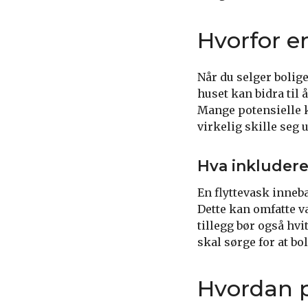
Hvorfor er
Når du selger bolige
huset kan bidra til 
Mange potensielle k
virkelig skille seg 
Hva inkludere
En flyttevask inneb
Dette kan omfatte va
tillegg bør også h
skal sørge for at bo
Hvordan p