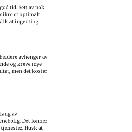
god tid. Sett av nok
å sikre et optimalt
slik at ingenting
rbeidere avhenger av
vende og kreve mye
ultat, men det koster
mfang av
enebolig. Det lønner
tjenester. Husk at