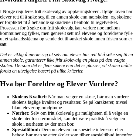
I Norge reguleres fritt skolevalg av opplæringsloven. Ifølge loven har
elever rett til å søke seg til en annen skole enn nærskolen, og skolene
er forpliktet til å behandle søknadene i henhold til regelverket.
Prosessen for å søke om fritt skolevalg kan variere noe mellom
kommuner og fylker, men generelt sett må elevene og foreldrene fylle
ut et søknadsskjema og sende det til ønsket skole innen fristen som er
satt.
Det er viktig å merke seg at selv om elever har rett til å søke seg til en
annen skole, garanterer ikke fritt skolevalg en plass på den valgte
skolen. Dersom det er flere søkere enn det er plasser, vil skolen måtte
foreta en utvelgelse basert på ulike kriterier.
Hva bør Foreldre og Elever Vurdere?
Skolens Kvalitet:
Når man velger en skole, bør man vurdere
skolens faglige kvalitet og resultater. Se på karakterer, trivsel
blant elever og omdømme.
Nærhet:
Selv om fritt skolevalg gir muligheten til å velge en
skole utenfor nærområdet, kan det være praktisk å velge en
skole i nærheten av der man bor.
Spesialtilbud:
Dersom eleven har spesielle interesser eller
behov, bør man se etter skoler som tilbyr spesialtilbud innenfor