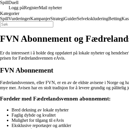
Spill
Duell
Logg på
Register
Mail nyheter
Kategorier
Spill
Vurderinger
Kampanjer
Strategi
Guider
Selvekskludering
Betting
Kas
FVN Abonnement og Fædrelands
Er du interessert i å holde deg oppdatert på lokale nyheter og hendel
prisen for Fædrelandsvennen eAvis.
FVN Abonnement
Fædrelandsvennen, eller FVN, er en av de eldste avisene i Norge og har 
mye mer. Avisen har en stolt tradisjon for å levere grundig og pålitelig jo
Fordeler med Fædrelandsvennen abonnement:
Bred dekning av lokale nyheter
Faglig dybde og kvalitet
Mulighet for tilgang til eAvis
Eksklusive reportasjer og artikler