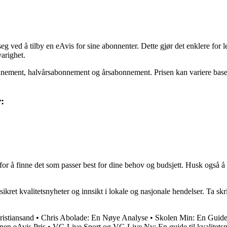
ved å tilby en eAvis for sine abonnenter. Dette gjør det enklere for les
arighet.
nnement, halvårsabonnement og årsabonnement. Prisen kan variere basert
:
r å finne det som passer best for dine behov og budsjett. Husk også å 
ret kvalitetsnyheter og innsikt i lokale og nasjonale hendelser. Ta sk
ristiansand
•
Chris Abolade: En Nøye Analyse
•
Skolen Min: En Guide 
en eAvis Pris
•
VG Live Sport og VG Live Ny: En guide til kvalitetsn