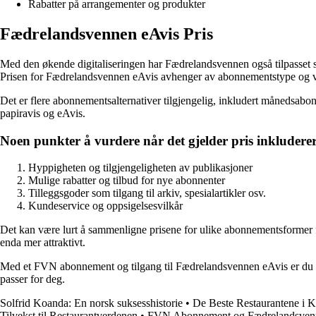
Rabatter på arrangementer og produkter
Fædrelandsvennen eAvis Pris
Med den økende digitaliseringen har Fædrelandsvennen også tilpasset seg 
Prisen for Fædrelandsvennen eAvis avhenger av abonnementstype og v
Det er flere abonnementsalternativer tilgjengelig, inkludert månedsabo
papiravis og eAvis.
Noen punkter å vurdere når det gjelder pris inkluderer
Hyppigheten og tilgjengeligheten av publikasjoner
Mulige rabatter og tilbud for nye abonnenter
Tilleggsgoder som tilgang til arkiv, spesialartikler osv.
Kundeservice og oppsigelsesvilkår
Det kan være lurt å sammenligne prisene for ulike abonnementsformer fo
enda mer attraktivt.
Med et FVN abonnement og tilgang til Fædrelandsvennen eAvis er du sik
passer for deg.
Solfrid Koanda: En norsk suksesshistorie
•
De Beste Restaurantene i K
Tilvekst til Restaurantverdenen
•
FVN Abonnement og Fædrelandsvenn