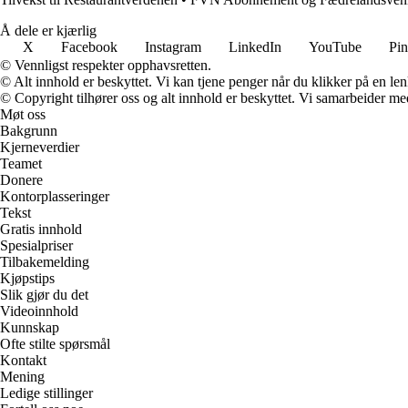
Å dele er kjærlig
X
Facebook
Instagram
LinkedIn
YouTube
Pin
© Vennligst respekter opphavsretten.
© Alt innhold er beskyttet. Vi kan tjene penger når du klikker på en lenk
© Copyright tilhører oss og alt innhold er beskyttet. Vi samarbeider med
Møt oss
Bakgrunn
Kjerneverdier
Teamet
Donere
Kontorplasseringer
Tekst
Gratis innhold
Spesialpriser
Tilbakemelding
Kjøpstips
Slik gjør du det
Videoinnhold
Kunnskap
Ofte stilte spørsmål
Kontakt
Mening
Ledige stillinger