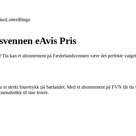
ino
Lotteri
Bingo
vennen eAvis Pris
ser? Da kan et abonnement på Fædrelandsvennen være det perfekte valge
et sterkt fotavtrykk på Sørlandet. Med et abonnement på FVN får du tilg
urnalistikk til sine lesere.