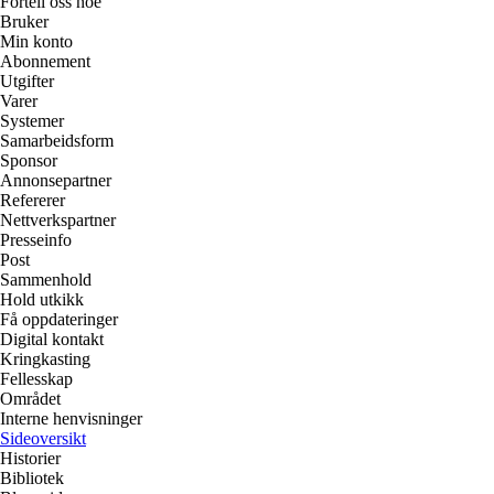
Fortell oss noe
Bruker
Min konto
Abonnement
Utgifter
Varer
Systemer
Samarbeidsform
Sponsor
Annonsepartner
Refererer
Nettverkspartner
Presseinfo
Post
Sammenhold
Hold utkikk
Få oppdateringer
Digital kontakt
Kringkasting
Fellesskap
Området
Interne henvisninger
Sideoversikt
Historier
Bibliotek