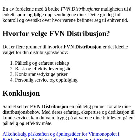
En av fordelene med å bruke
FVN Distribusjon
er muligheten til å
enkelt spore og følge opp sendingene dine. Dette gir deg full
kontroll og oversikt over hvor varene befinner seg til enhver tid.
Hvorfor velge FVN Distribusjon?
Det er flere grunner til hvorfor
FVN Distribusjon
er det ideelle
valget for din distribusjonsbehov:
Pålitelig og erfarent selskap
Rask og effektiv leveringstid
Konkurransedyktige priser
Personlig service og oppfølging
Konklusjon
Samlet sett er
FVN Distribusjon
en pålitelig partner for alle dine
distribusjonsbehov. Med deres erfaring, ekspertise og dedikasjon til
kundeservice, kan du være trygg på at varene dine blir levert på en
pålitelig og effektiv måte.
Alkoholsalg påskeaften og åpningstider for Vinmonopolet i
Kristiansand
•
Angelina Jolie: Livet Hennes og Hennes