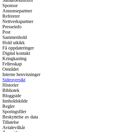
Samarbeidsform
Sponsor
Annonsepartner
Refererer
Nettverkspartner
Presseinfo
Post
Sammenhold
Hold utkikk
Få oppdateringer
Digital kontakt
Kringkasting
Fellesskap
Området
Interne henvisninger
Sideoversikt
Historier
Bibliotek
Bloggside
Innholdskilde
Regler
Sporingsfiler
Beskyttelse av data
Tillatelse
Avtalevilkår