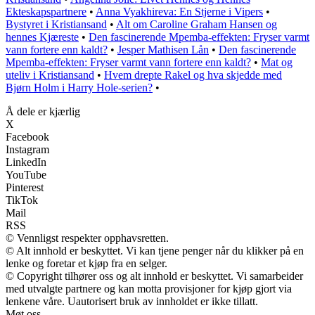
Ekteskapspartnere
•
Anna Vyakhireva: En Stjerne i Vipers
•
Bystyret i Kristiansand
•
Alt om Caroline Graham Hansen og
hennes Kjæreste
•
Den fascinerende Mpemba-effekten: Fryser varmt
vann fortere enn kaldt?
•
Jesper Mathisen Lån
•
Den fascinerende
Mpemba-effekten: Fryser varmt vann fortere enn kaldt?
•
Mat og
uteliv i Kristiansand
•
Hvem drepte Rakel og hva skjedde med
Bjørn Holm i Harry Hole-serien?
•
Å dele er kjærlig
X
Facebook
Instagram
LinkedIn
YouTube
Pinterest
TikTok
Mail
RSS
© Vennligst respekter opphavsretten.
© Alt innhold er beskyttet. Vi kan tjene penger når du klikker på en
lenke og foretar et kjøp fra en selger.
© Copyright tilhører oss og alt innhold er beskyttet. Vi samarbeider
med utvalgte partnere og kan motta provisjoner for kjøp gjort via
lenkene våre. Uautorisert bruk av innholdet er ikke tillatt.
Møt oss