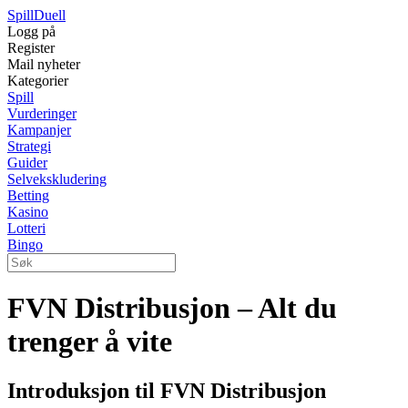
Spill
Duell
Logg på
Register
Mail nyheter
Kategorier
Spill
Vurderinger
Kampanjer
Strategi
Guider
Selvekskludering
Betting
Kasino
Lotteri
Bingo
FVN Distribusjon – Alt du
trenger å vite
Introduksjon til FVN Distribusjon