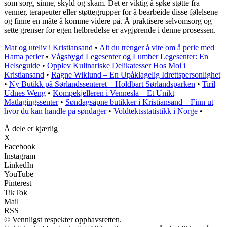
som sorg, sinne, skyld og skam. Det er viktig å søke støtte fra
venner, terapeuter eller støttegrupper for å bearbeide disse følelsene
og finne en måte å komme videre på. Å praktisere selvomsorg og
sette grenser for egen helbredelse er avgjørende i denne prosessen.
Mat og uteliv i Kristiansand
•
Alt du trenger å vite om å perle med
Hama perler
•
Vågsbygd Legesenter og Lumber Legesenter: En
Helseguide
•
Opplev Kulinariske Delikatesser Hos Moi i
Kristiansand
•
Ragne Wiklund – En Upåklagelig Idrettspersonlighet
•
Ny Butikk på Sørlandssenteret – Holdbart Sørlandsparken
•
Tiril
Udnes Weng
•
Kompekjelleren i Vennesla – Et Unikt
Matlagingssenter
•
Søndagsåpne butikker i Kristiansand – Finn ut
hvor du kan handle på søndager
•
Voldtektsstatistikk i Norge
•
Å dele er kjærlig
X
Facebook
Instagram
LinkedIn
YouTube
Pinterest
TikTok
Mail
RSS
© Vennligst respekter opphavsretten.