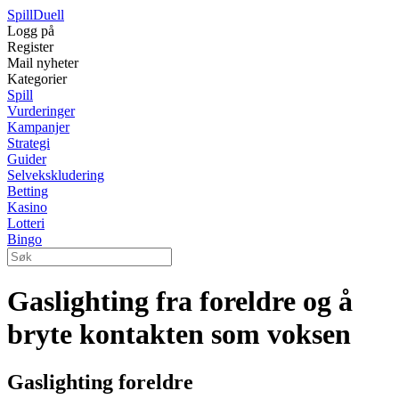
Spill
Duell
Logg på
Register
Mail nyheter
Kategorier
Spill
Vurderinger
Kampanjer
Strategi
Guider
Selvekskludering
Betting
Kasino
Lotteri
Bingo
Gaslighting fra foreldre og å
bryte kontakten som voksen
Gaslighting foreldre