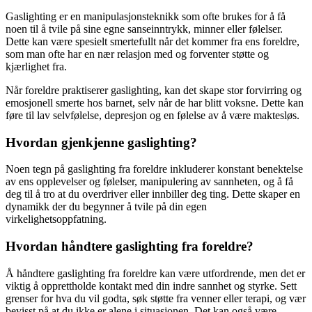
Gaslighting er en manipulasjonsteknikk som ofte brukes for å få
noen til å tvile på sine egne sanseinntrykk, minner eller følelser.
Dette kan være spesielt smertefullt når det kommer fra ens foreldre,
som man ofte har en nær relasjon med og forventer støtte og
kjærlighet fra.
Når foreldre praktiserer gaslighting, kan det skape stor forvirring og
emosjonell smerte hos barnet, selv når de har blitt voksne. Dette kan
føre til lav selvfølelse, depresjon og en følelse av å være maktesløs.
Hvordan gjenkjenne gaslighting?
Noen tegn på gaslighting fra foreldre inkluderer konstant benektelse
av ens opplevelser og følelser, manipulering av sannheten, og å få
deg til å tro at du overdriver eller innbiller deg ting. Dette skaper en
dynamikk der du begynner å tvile på din egen
virkelighetsoppfatning.
Hvordan håndtere gaslighting fra foreldre?
Å håndtere gaslighting fra foreldre kan være utfordrende, men det er
viktig å opprettholde kontakt med din indre sannhet og styrke. Sett
grenser for hva du vil godta, søk støtte fra venner eller terapi, og vær
bevisst på at du ikke er alene i situasjonen. Det kan også være