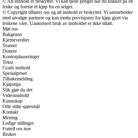
© Alt innhold er beskyttet. Vi kan tjene penger når du klikker på en
lenke og foretar et kjøp fra en selger.
© Copyright tilhører oss og alt innhold er beskyttet. Vi samarbeider
med utvalgte partnere og kan motta provisjoner for kjøp gjort via
lenkene våre. Uautorisert bruk av innholdet er ikke tillatt.
Møt oss
Bakgrunn
Kjerneverdier
Teamet
Donere
Kontorplasseringer
Tekst
Gratis innhold
Spesialpriser
Tilbakemelding
Kjøpstips
Slik gjør du det
Videoinnhold
Kunnskap
Ofte stilte spørsmål
Kontakt
Mening
Ledige stillinger
Fortell oss noe
Bruker