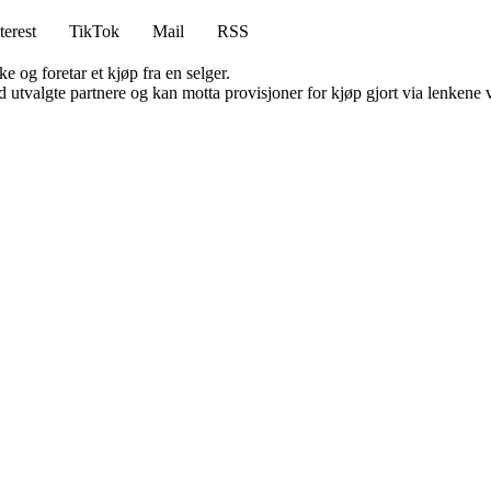
terest
TikTok
Mail
RSS
e og foretar et kjøp fra en selger.
 utvalgte partnere og kan motta provisjoner for kjøp gjort via lenkene vå