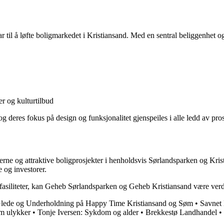
il å løfte boligmarkedet i Kristiansand. Med en sentral beliggenhet og e
ter og kulturtilbud
g deres fokus på design og funksjonalitet gjenspeiles i alle ledd av pros
 og attraktive boligprosjekter i henholdsvis Sørlandsparken og Kristi
e og investorer.
e fasiliteter, kan Geheb Sørlandsparken og Geheb Kristiansand være ver
lede og Underholdning på Happy Time Kristiansand og Søm
•
Savnet 
om ulykker
•
Tonje Iversen: Sykdom og alder
•
Brekkestø Landhandel
•