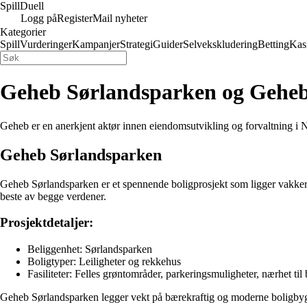
Spill
Duell
Logg på
Register
Mail nyheter
Kategorier
Spill
Vurderinger
Kampanjer
Strategi
Guider
Selvekskludering
Betting
Kas
Geheb Sørlandsparken og Geheb K
Geheb er en anerkjent aktør innen eiendomsutvikling og forvaltning i N
Geheb Sørlandsparken
Geheb Sørlandsparken er et spennende boligprosjekt som ligger vakkert 
beste av begge verdener.
Prosjektdetaljer:
Beliggenhet: Sørlandsparken
Boligtyper: Leiligheter og rekkehus
Fasiliteter: Felles grøntområder, parkeringsmuligheter, nærhet til 
Geheb Sørlandsparken legger vekt på bærekraftig og moderne boligbygg