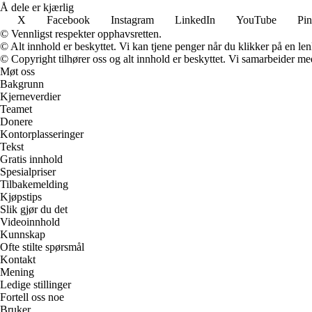
Å dele er kjærlig
X
Facebook
Instagram
LinkedIn
YouTube
Pin
© Vennligst respekter opphavsretten.
© Alt innhold er beskyttet. Vi kan tjene penger når du klikker på en lenk
© Copyright tilhører oss og alt innhold er beskyttet. Vi samarbeider med
Møt oss
Bakgrunn
Kjerneverdier
Teamet
Donere
Kontorplasseringer
Tekst
Gratis innhold
Spesialpriser
Tilbakemelding
Kjøpstips
Slik gjør du det
Videoinnhold
Kunnskap
Ofte stilte spørsmål
Kontakt
Mening
Ledige stillinger
Fortell oss noe
Bruker