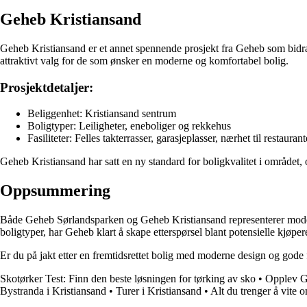
Geheb Kristiansand
Geheb Kristiansand er et annet spennende prosjekt fra Geheb som bidrar t
attraktivt valg for de som ønsker en moderne og komfortabel bolig.
Prosjektdetaljer:
Beliggenhet: Kristiansand sentrum
Boligtyper: Leiligheter, eneboliger og rekkehus
Fasiliteter: Felles takterrasser, garasjeplasser, nærhet til restauran
Geheb Kristiansand har satt en ny standard for boligkvalitet i området, o
Oppsummering
Både Geheb Sørlandsparken og Geheb Kristiansand representerer moderne
boligtyper, har Geheb klart å skape etterspørsel blant potensielle kjøper
Er du på jakt etter en fremtidsrettet bolig med moderne design og god
Skotørker Test: Finn den beste løsningen for tørking av sko
•
Opplev G
Bystranda i Kristiansand
•
Turer i Kristiansand
•
Alt du trenger å vite 