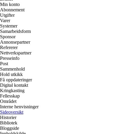
Min konto
Abonnement
Utgifter
Varer
Systemer
Samarbeidsform
Sponsor
Annonsepartner
Refererer
Nettverkspartner
Presseinfo
Post
Sammenhold
Hold utkikk
Få oppdateringer
Digital kontakt
Kringkasting
Fellesskap
Området
Interne henvisninger
Sideoversikt
Historier
Bibliotek
Bloggside
Innholdskilde