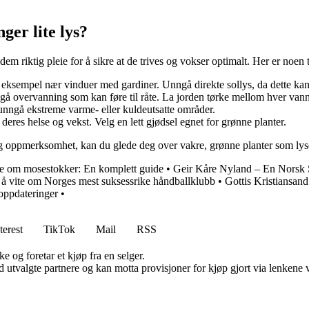
ger lite lys?
i dem riktig pleie for å sikre at de trives og vokser optimalt. Her er noen 
r eksempel nær vinduer med gardiner. Unngå direkte sollys, da dette ka
ngå overvanning som kan føre til råte. La jorden tørke mellom hver van
unngå ekstreme varme- eller kuldeutsatte områder.
eres helse og vekst. Velg en lett gjødsel egnet for grønne planter.
 og oppmerksomhet, kan du glede deg over vakre, grønne planter som lys
ite om mosestokker: En komplett guide
•
Geir Kåre Nyland – En Norsk S
r å vite om Norges mest suksessrike håndballklubb
•
Gottis Kristiansand
oppdateringer
•
terest
TikTok
Mail
RSS
e og foretar et kjøp fra en selger.
 utvalgte partnere og kan motta provisjoner for kjøp gjort via lenkene vå