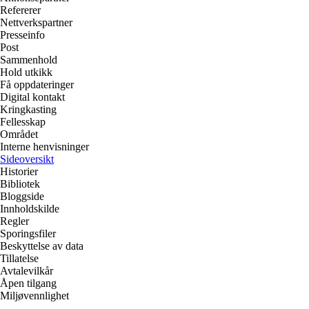
Refererer
Nettverkspartner
Presseinfo
Post
Sammenhold
Hold utkikk
Få oppdateringer
Digital kontakt
Kringkasting
Fellesskap
Området
Interne henvisninger
Sideoversikt
Historier
Bibliotek
Bloggside
Innholdskilde
Regler
Sporingsfiler
Beskyttelse av data
Tillatelse
Avtalevilkår
Åpen tilgang
Miljøvennlighet