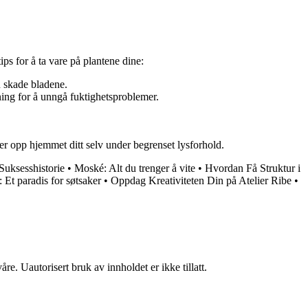
tips for å ta vare på plantene dine:
n skade bladene.
ning for å unngå fuktighetsproblemer.
er opp hjemmet ditt selv under begrenset lysforhold.
uksesshistorie
•
Moské: Alt du trenger å vite
•
Hvordan Få Struktur i
: Et paradis for søtsaker
•
Oppdag Kreativiteten Din på Atelier Ribe
•
re. Uautorisert bruk av innholdet er ikke tillatt.