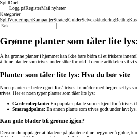
Spill
Duell
Logg på
Register
Mail nyheter
Kategorier
Spill
Vurderinger
Kampanjer
Strategi
Guider
Selvekskludering
Betting
Kas
Grønne planter som tåler lite ly
Å ha grønne planter i hjemmet kan ikke bare bidra til et friskere innem
å finne planter som trives under slike forhold. I denne artikkelen vil vi
Planter som tåler lite lys: Hva du bør vite
Noen planter er bedre egnet for å trives i områder med begrenset lys sam
trives. Her er noen typer planter som tåler lite lys:
Garderobeplante:
En populær plante som er kjent for å trives i
Smaragdpalme:
En annen plante som trives godt under lavt lys.
Kan gule blader bli grønne igjen?
Dersom du oppdager at bladene på plantene dine begynner å gulne, kan det