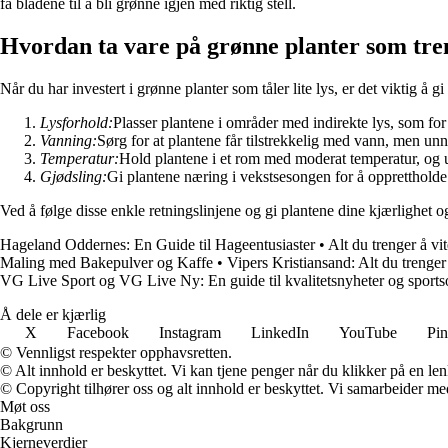
få bladene til å bli grønne igjen med riktig stell.
Hvordan ta vare på grønne planter som tren
Når du har investert i grønne planter som tåler lite lys, er det viktig å g
Lysforhold:
Plasser plantene i områder med indirekte lys, som fo
Vanning:
Sørg for at plantene får tilstrekkelig med vann, men un
Temperatur:
Hold plantene i et rom med moderat temperatur, og 
Gjødsling:
Gi plantene næring i vekstsesongen for å opprettholde d
Ved å følge disse enkle retningslinjene og gi plantene dine kjærlighet
Hageland Oddernes: En Guide til Hageentusiaster
•
Alt du trenger å v
Maling med Bakepulver og Kaffe
•
Vipers Kristiansand: Alt du trenge
VG Live Sport og VG Live Ny: En guide til kvalitetsnyheter og sports
Å dele er kjærlig
X
Facebook
Instagram
LinkedIn
YouTube
Pin
© Vennligst respekter opphavsretten.
© Alt innhold er beskyttet. Vi kan tjene penger når du klikker på en lenk
© Copyright tilhører oss og alt innhold er beskyttet. Vi samarbeider med
Møt oss
Bakgrunn
Kjerneverdier