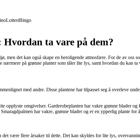
ino
Lotteri
Bingo
s: Hvordan ta vare på dem?
iljø, men det kan også skape en beroligende atmosfære. For de av oss so
 se nærmere på grønne planter som tåler lite lys, samt hvordan du kan ta 
menlignet med andre. Disse plantene har tilpasset seg å overleve under l
 lite opplyste omgivelser. Garderobeplanten har vakre grønne blader og 
 Smaragdpalmen har vakre, grønne blader og er en ypperlig plante for å 
 være flere årsaker til dette. Det kan skyldes for lite lys, overvanning