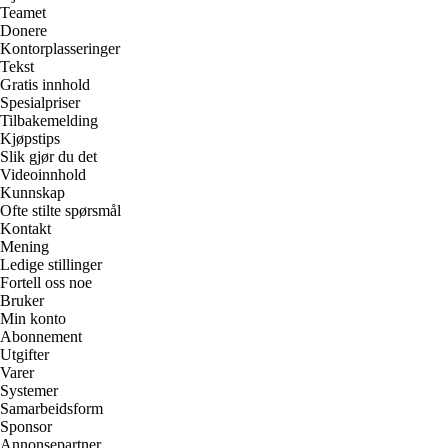
Teamet
Donere
Kontorplasseringer
Tekst
Gratis innhold
Spesialpriser
Tilbakemelding
Kjøpstips
Slik gjør du det
Videoinnhold
Kunnskap
Ofte stilte spørsmål
Kontakt
Mening
Ledige stillinger
Fortell oss noe
Bruker
Min konto
Abonnement
Utgifter
Varer
Systemer
Samarbeidsform
Sponsor
Annonsepartner