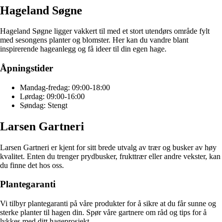
Hageland Søgne
Hageland Søgne ligger vakkert til med et stort utendørs område fylt
med sesongens planter og blomster. Her kan du vandre blant
inspirerende hageanlegg og få ideer til din egen hage.
Åpningstider
Mandag-fredag: 09:00-18:00
Lørdag: 09:00-16:00
Søndag: Stengt
Larsen Gartneri
Larsen Gartneri er kjent for sitt brede utvalg av trær og busker av høy
kvalitet. Enten du trenger prydbusker, frukttrær eller andre vekster, kan
du finne det hos oss.
Plantegaranti
Vi tilbyr plantegaranti på våre produkter for å sikre at du får sunne og
sterke planter til hagen din. Spør våre gartnere om råd og tips for å
lykkes med ditt hageprosjekt.