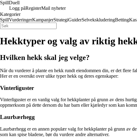
Spill
Duell
Logg på
Register
Mail nyheter
Kategorier
Spill
Vurderinger
Kampanjer
Strategi
Guider
Selvekskludering
Betting
Kas
Hekktyper og valg av riktig hek
Hvilken hekk skal jeg velge?
Når du vurderer å plante en hekk rundt eiendommen din, er det flere fakt
Her er en oversikt over ulike typer hekk og deres egenskaper:
Vinterliguster
Vinterliguster er en vanlig valg for hekkplanter på grunn av dens hurtig
oppmerksom på dette dersom du har barn eller kjæledyr som kan komm
Laurbærhegg
Laurbærhegg er en annen populær valg for hekkplanter på grunn av dens
som kan spise bladene, bør du vurdere andre alternativer.