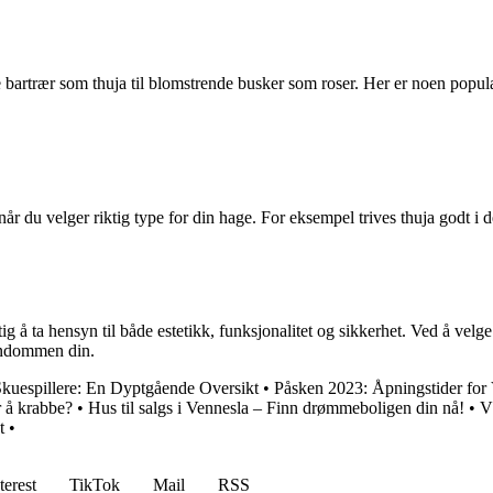
ke bartrær som thuja til blomstrende busker som roser. Her er noen popu
r du velger riktig type for din hage. For eksempel trives thuja godt i d
g å ta hensyn til både estetikk, funksjonalitet og sikkerhet. Ved å velge
endommen din.
kuespillere: En Dyptgående Oversikt
•
Påsken 2023: Åpningstider for
 å krabbe?
•
Hus til salgs i Vennesla – Finn drømmeboligen din nå!
•
V
t
•
terest
TikTok
Mail
RSS