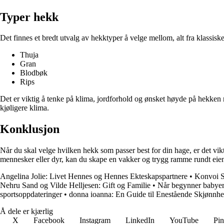
Typer hekk
Det finnes et bredt utvalg av hekktyper å velge mellom, alt fra klassis
Thuja
Gran
Blodbøk
Rips
Det er viktig å tenke på klima, jordforhold og ønsket høyde på hekken nå
kjøligere klima.
Konklusjon
Når du skal velge hvilken hekk som passer best for din hage, er det vikti
mennesker eller dyr, kan du skape en vakker og trygg ramme rundt ei
Angelina Jolie: Livet Hennes og Hennes Ekteskapspartnere
•
Konvoi S
Nehru Sand og Vilde Helljesen: Gift og Familie
•
Når begynner babyer
sportsoppdateringer
•
donna ioanna: En Guide til Enestående Skjønnhe
Å dele er kjærlig
X
Facebook
Instagram
LinkedIn
YouTube
Pin