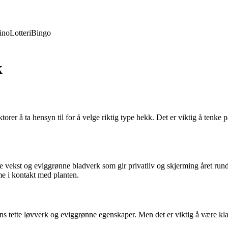
ino
Lotteri
Bingo
k
orer å ta hensyn til for å velge riktig type hekk. Det er viktig å tenke 
e vekst og eviggrønne bladverk som gir privatliv og skjerming året rundt.
e i kontakt med planten.
 tette løvverk og eviggrønne egenskaper. Men det er viktig å være klar