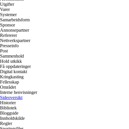
Utgifter
Varer
Systemer
Samarbeidsform
Sponsor
Annonsepartner
Refererer
Nettverkspartner
Presseinfo
Post
Sammenhold
Hold utkikk
Få oppdateringer
Digital kontakt
Kringkasting
Fellesskap
Området
Interne henvisninger
Sideoversikt
Historier
Bibliotek
Bloggside
Innholdskilde
Regler
Sporingsfiler