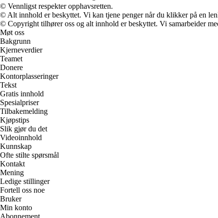
© Vennligst respekter opphavsretten.
© Alt innhold er beskyttet. Vi kan tjene penger når du klikker på en lenk
© Copyright tilhører oss og alt innhold er beskyttet. Vi samarbeider med
Møt oss
Bakgrunn
Kjerneverdier
Teamet
Donere
Kontorplasseringer
Tekst
Gratis innhold
Spesialpriser
Tilbakemelding
Kjøpstips
Slik gjør du det
Videoinnhold
Kunnskap
Ofte stilte spørsmål
Kontakt
Mening
Ledige stillinger
Fortell oss noe
Bruker
Min konto
Abonnement