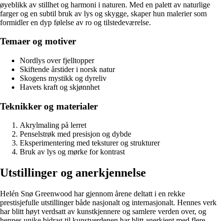
øyeblikk av stillhet og harmoni i naturen. Med en palett av naturlige
farger og en subtil bruk av lys og skygge, skaper hun malerier som
formidler en dyp følelse av ro og tilstedeværelse.
Temaer og motiver
Nordlys over fjelltopper
Skiftende årstider i norsk natur
Skogens mystikk og dyreliv
Havets kraft og skjønnhet
Teknikker og materialer
Akrylmaling på lerret
Penselstrøk med presisjon og dybde
Eksperimentering med teksturer og strukturer
Bruk av lys og mørke for kontrast
Utstillinger og anerkjennelse
Helén Snø Greenwood har gjennom årene deltatt i en rekke
prestisjefulle utstillinger både nasjonalt og internasjonalt. Hennes verk
har blitt høyt verdsatt av kunstkjennere og samlere verden over, og
hennes unike bidrag til kunstverdenen har blitt anerkjent med flere