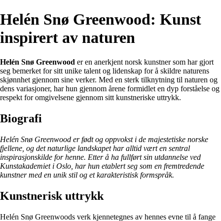
Helén Snø Greenwood: Kunst
inspirert av naturen
Helén Snø Greenwood
er en anerkjent norsk kunstner som har gjort
seg bemerket for sitt unike talent og lidenskap for å skildre naturens
skjønnhet gjennom sine verker. Med en sterk tilknytning til naturen og
dens variasjoner, har hun gjennom årene formidlet en dyp forståelse og
respekt for omgivelsene gjennom sitt kunstneriske uttrykk.
Biografi
Helén Snø Greenwood er født og oppvokst i de majestetiske norske
fjellene, og det naturlige landskapet har alltid vært en sentral
inspirasjonskilde for henne. Etter å ha fullført sin utdannelse ved
Kunstakademiet i Oslo, har hun etablert seg som en fremtredende
kunstner med en unik stil og et karakteristisk formspråk.
Kunstnerisk uttrykk
Helén Snø Greenwoods verk kjennetegnes av hennes evne til å fange