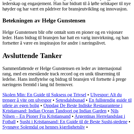
lederskap og engasjement. Han har bidratt til å løfte selskaper til nye
høyder og har vært en pådriver for bransjeutvikling og innovasjon.
Betekningen av Helge Gunstensen
Helge Gunstensen blir ofte omtalt som en pioner og en visjonær
leder. Hans bidrag til bransjen har hatt en varig innvirkning, og han
fortsetter å være en inspirasjon for andre i næringslivet.
Avsluttende Tanker
Sammenfattende er Helge Gunstensen en leder av internasjonal
rang, med en enestående track record og en unik tilnærming til
ledelse. Hans innflytelse og bidrag til bransjen vil fortsette å prege
næringens fremtid i lang tid fremover.
Skolen Min: En Guide til Suksess og Trivsel
•
Ulvespor: Alt du
trenger å vite om ulvespor
•
Setesdalsbunad
•
En fullstendig guide til
utleie av egen bolig
•
Oppdag De Beste Indiske Restaurantene i
Kristiansand: Indian Ocean Tandoori og Indian Garden
•
Nils
Nilsen – En Pioner Fra Kristiansand
•
Argentinas Herrelandslag i
Fotball
•
Sushi i Kristiansand: En Guide til de Beste Sushi-stedene
•
Synnøve Solemdal og hennes kjærlighetsliv
•