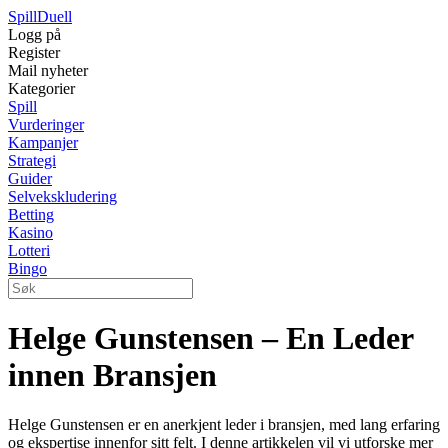
Spill
Duell
Logg på
Register
Mail nyheter
Kategorier
Spill
Vurderinger
Kampanjer
Strategi
Guider
Selvekskludering
Betting
Kasino
Lotteri
Bingo
Helge Gunstensen – En Leder
innen Bransjen
Helge Gunstensen er en anerkjent leder i bransjen, med lang erfaring
og ekspertise innenfor sitt felt. I denne artikkelen vil vi utforske mer