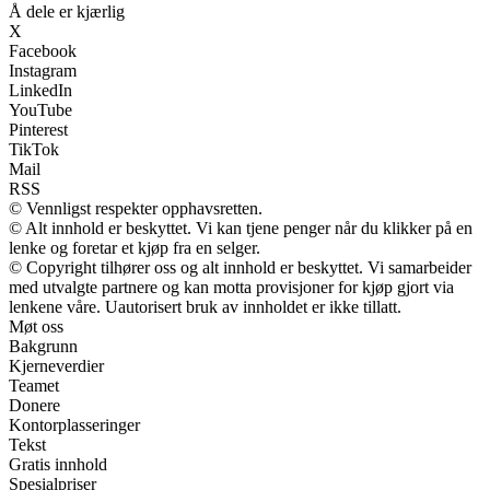
Å dele er kjærlig
X
Facebook
Instagram
LinkedIn
YouTube
Pinterest
TikTok
Mail
RSS
© Vennligst respekter opphavsretten.
© Alt innhold er beskyttet. Vi kan tjene penger når du klikker på en
lenke og foretar et kjøp fra en selger.
© Copyright tilhører oss og alt innhold er beskyttet. Vi samarbeider
med utvalgte partnere og kan motta provisjoner for kjøp gjort via
lenkene våre. Uautorisert bruk av innholdet er ikke tillatt.
Møt oss
Bakgrunn
Kjerneverdier
Teamet
Donere
Kontorplasseringer
Tekst
Gratis innhold
Spesialpriser