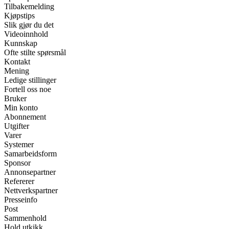
Tilbakemelding
Kjøpstips
Slik gjør du det
Videoinnhold
Kunnskap
Ofte stilte spørsmål
Kontakt
Mening
Ledige stillinger
Fortell oss noe
Bruker
Min konto
Abonnement
Utgifter
Varer
Systemer
Samarbeidsform
Sponsor
Annonsepartner
Refererer
Nettverkspartner
Presseinfo
Post
Sammenhold
Hold utkikk