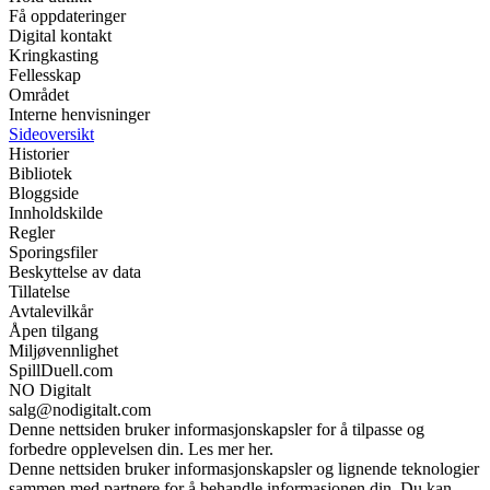
Få oppdateringer
Digital kontakt
Kringkasting
Fellesskap
Området
Interne henvisninger
Sideoversikt
Historier
Bibliotek
Bloggside
Innholdskilde
Regler
Sporingsfiler
Beskyttelse av data
Tillatelse
Avtalevilkår
Åpen tilgang
Miljøvennlighet
SpillDuell.com
NO Digitalt
salg@nodigitalt.com
Denne nettsiden bruker informasjonskapsler for å tilpasse og
forbedre opplevelsen din. Les mer her.
Denne nettsiden bruker informasjonskapsler og lignende teknologier
sammen med partnere for å behandle informasjonen din. Du kan