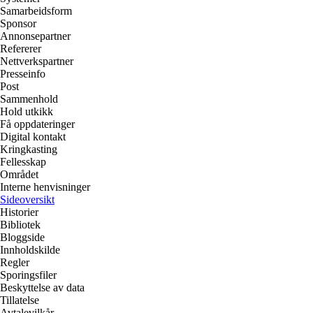
Samarbeidsform
Sponsor
Annonsepartner
Refererer
Nettverkspartner
Presseinfo
Post
Sammenhold
Hold utkikk
Få oppdateringer
Digital kontakt
Kringkasting
Fellesskap
Området
Interne henvisninger
Sideoversikt
Historier
Bibliotek
Bloggside
Innholdskilde
Regler
Sporingsfiler
Beskyttelse av data
Tillatelse
Avtalevilkår