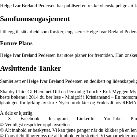
Helge Ivar Breland Pedersen har publisert en rekke vitenskapelige artikl
Samfunnsengasjement
I tillegg til sitt arbeid som forsker, engasjerer Helge Ivar Breland Pe
Future Plans
Helge Ivar Breland Pedersen har store planer for fremtiden. Han ønsker 
Avsluttende Tanker
Samlet sett er Helge Ivar Breland Pedersen en dedikert og lidenskapelig p
Shabby Chic: Gi Hjemmet Ditt en Personlig Touch
•
Erik Myggen Mykl
beste bøkene i 2014 du bør lese
•
Minigolf i Kristiansand – En morsom 
løsningen for tørking av sko
•
Nyco produkter og Fruktsalt hos REMA
Å dele er kjærlig
X
Facebook
Instagram
LinkedIn
YouTube
Pin
© Vennligst respekter opphavsretten.
© Alt innhold er beskyttet. Vi kan tjene penger når du klikker på en lenk
© Copyright tilhører oss og alt innhold er beskyttet. Vi samarbeider med