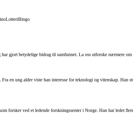
ino
Lotteri
Bingo
g har gjort betydelige bidrag til samfunnet. La oss utforske nærmere om 
Fra en ung alder viste han interesse for teknologi og vitenskap. Han stu
m forsker ved et ledende forskningssenter i Norge. Han har ledet flere p