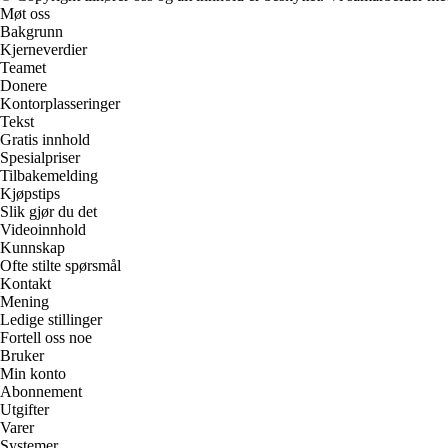
Møt oss
Bakgrunn
Kjerneverdier
Teamet
Donere
Kontorplasseringer
Tekst
Gratis innhold
Spesialpriser
Tilbakemelding
Kjøpstips
Slik gjør du det
Videoinnhold
Kunnskap
Ofte stilte spørsmål
Kontakt
Mening
Ledige stillinger
Fortell oss noe
Bruker
Min konto
Abonnement
Utgifter
Varer
Systemer