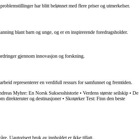
problemstillinger har blitt belønnet med flere priser og utmerkelser.
danning blant barn og unge, og er en inspirerende foredragsholder.
tfordringer gjennom innovasjon og forskning.
 arbeid representerer en verdifull ressurs for samfunnet og fremtiden.
dreas Myhre: En Norsk Suksesshistorie
•
Verdens største seilskip
•
De
om direkteruter og destinasjoner
•
Skotørker Test: Finn den beste
re. Uautorisert bruk av innholdet er ikke tillatt.