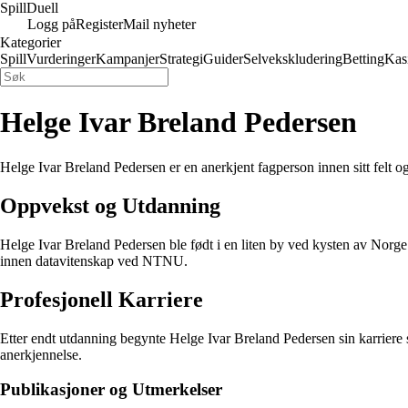
Spill
Duell
Logg på
Register
Mail nyheter
Kategorier
Spill
Vurderinger
Kampanjer
Strategi
Guider
Selvekskludering
Betting
Kas
Helge Ivar Breland Pedersen
Helge Ivar Breland Pedersen er en anerkjent fagperson innen sitt felt o
Oppvekst og Utdanning
Helge Ivar Breland Pedersen ble født i en liten by ved kysten av Norge. 
innen datavitenskap ved NTNU.
Profesjonell Karriere
Etter endt utdanning begynte Helge Ivar Breland Pedersen sin karriere so
anerkjennelse.
Publikasjoner og Utmerkelser