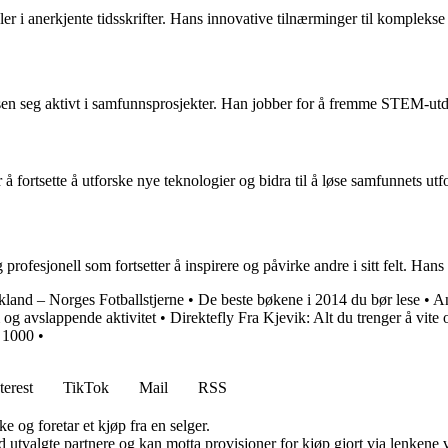
er i anerkjente tidsskrifter. Hans innovative tilnærminger til komplekse 
dersen seg aktivt i samfunnsprosjekter. Han jobber for å fremme STEM-ut
å fortsette å utforske nye teknologier og bidra til å løse samfunnets u
rofesjonell som fortsetter å inspirere og påvirke andre i sitt felt. Hans
and – Norges Fotballstjerne
•
De beste bøkene i 2014 du bør lese
•
An
og avslappende aktivitet
•
Direktefly Fra Kjevik: Alt du trenger å vite 
 1000
•
terest
TikTok
Mail
RSS
e og foretar et kjøp fra en selger.
 utvalgte partnere og kan motta provisjoner for kjøp gjort via lenkene vå