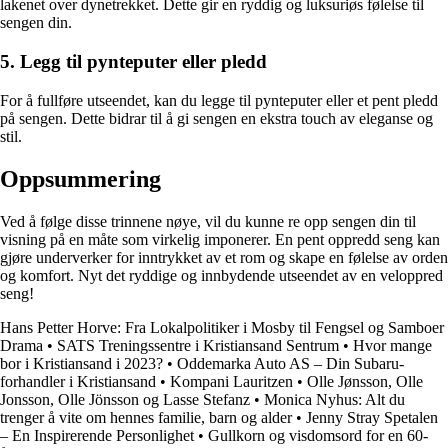
lakenet over dynetrekket. Dette gir en ryddig og luksuriøs følelse til
sengen din.
5. Legg til pynteputer eller pledd
For å fullføre utseendet, kan du legge til pynteputer eller et pent pledd
på sengen. Dette bidrar til å gi sengen en ekstra touch av eleganse og
stil.
Oppsummering
Ved å følge disse trinnene nøye, vil du kunne re opp sengen din til
visning på en måte som virkelig imponerer. En pent oppredd seng kan
gjøre underverker for inntrykket av et rom og skape en følelse av orden
og komfort. Nyt det ryddige og innbydende utseendet av en veloppred
seng!
Hans Petter Horve: Fra Lokalpolitiker i Mosby til Fengsel og Samboer
Drama
•
SATS Treningssentre i Kristiansand Sentrum
•
Hvor mange
bor i Kristiansand i 2023?
•
Oddemarka Auto AS – Din Subaru-
forhandler i Kristiansand
•
Kompani Lauritzen
•
Olle Jønsson, Olle
Jonsson, Olle Jönsson og Lasse Stefanz
•
Monica Nyhus: Alt du
trenger å vite om hennes familie, barn og alder
•
Jenny Stray Spetalen
– En Inspirerende Personlighet
•
Gullkorn og visdomsord for en 60-