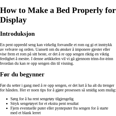
How to Make a Bed Properly for
Display
Introduksjon
En pent oppredd seng kan virkelig forvandle et rom og gi et inntrykk
av velvære og orden. Uansett om du ønsker å imponere gjester eller
vise frem et rom på sitt beste, er det å re opp sengen riktig en viktig
ferdighet å mestre. I denne artikkelen vil vi gå gjennom trinn-for-trinn
hvordan du kan re opp sengen din til visning.
Før du begynner
Før du setter i gang med å re opp sengen, er det lurt å ha alt du trenger
for hånden. Her er noen tips for å gjøre prosessen så smidig som mulig:
Sørg for å ha rent sengetøy tilgjengelig
Stryk sengetøyet for et ekstra pent resultat
Fjern eventuelle puter eller pynteputer fra sengen for å starte
med et blank lerret