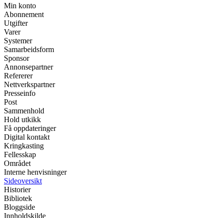
Min konto
Abonnement
Utgifter
Varer
Systemer
Samarbeidsform
Sponsor
Annonsepartner
Refererer
Nettverkspartner
Presseinfo
Post
Sammenhold
Hold utkikk
Få oppdateringer
Digital kontakt
Kringkasting
Fellesskap
Området
Interne henvisninger
Sideoversikt
Historier
Bibliotek
Bloggside
Innholdskilde