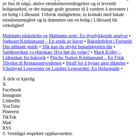
av hus til salgs, aktive eiendomsoverdragelser og et levende
boligmarked, er det mange gode grunner til å vurdere å investere i
en bolig i Lillesand. Utforsk mulighetene, ta kontakt med lokale
eiendomsmeglere og la drømmen om en bolig i Lillesand bli
virkelighet!
Malstrøm påskekrim og Malstrøm serie: En dypdykkende analyse
•
Sjøhuset Kristiansand – En smak av havet
•
Bakgårdsfest i Farsund:
Din ultimate guide
•
Slik kan du stryke bunadskjorten din
•
Samboerskap vs ekteskap: Hva bør du velge?
•
Marit Kolby –
Lidenskap for bakverk
•
Pincho Nation Kristiansand – En Frisk
Tilvekst til Restaurantverdenen
•
Straff for å bygge uten tillatelse
•
Vågsbygd Legesenter og Lumber Legesenter: En Helseguide
•
Å dele er kjærlig
X
Facebook
Instagram
LinkedIn
YouTube
Pinterest
TikTok
Mail
RSS
© Vennligst respekter opphavsretten.