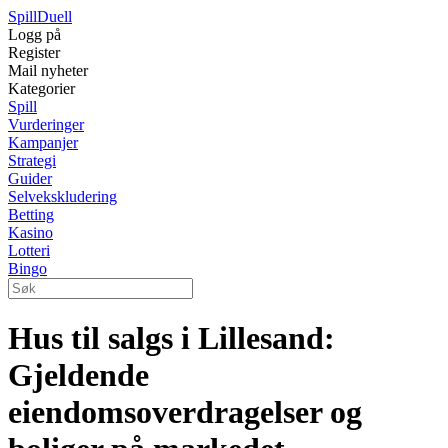
Spill
Duell
Logg på
Register
Mail nyheter
Kategorier
Spill
Vurderinger
Kampanjer
Strategi
Guider
Selvekskludering
Betting
Kasino
Lotteri
Bingo
Hus til salgs i Lillesand:
Gjeldende
eiendomsoverdragelser og