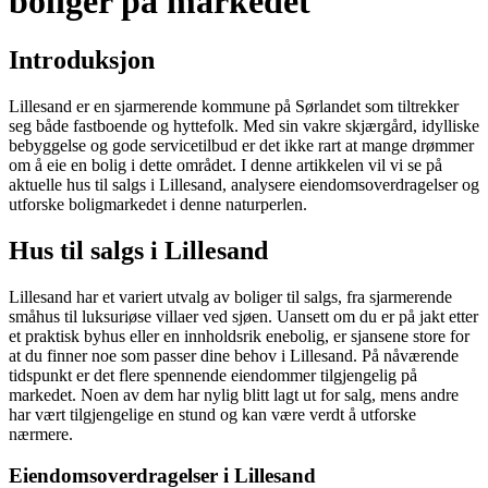
boliger på markedet
Introduksjon
Lillesand er en sjarmerende kommune på Sørlandet som tiltrekker
seg både fastboende og hyttefolk. Med sin vakre skjærgård, idylliske
bebyggelse og gode servicetilbud er det ikke rart at mange drømmer
om å eie en bolig i dette området. I denne artikkelen vil vi se på
aktuelle hus til salgs i Lillesand, analysere eiendomsoverdragelser og
utforske boligmarkedet i denne naturperlen.
Hus til salgs i Lillesand
Lillesand har et variert utvalg av boliger til salgs, fra sjarmerende
småhus til luksuriøse villaer ved sjøen. Uansett om du er på jakt etter
et praktisk byhus eller en innholdsrik enebolig, er sjansene store for
at du finner noe som passer dine behov i Lillesand. På nåværende
tidspunkt er det flere spennende eiendommer tilgjengelig på
markedet. Noen av dem har nylig blitt lagt ut for salg, mens andre
har vært tilgjengelige en stund og kan være verdt å utforske
nærmere.
Eiendomsoverdragelser i Lillesand