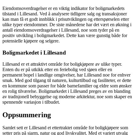
Eiendomsoverdragelser er en viktig indikator for boligmarkedets
tilstand i Lillesand. Ved å analysere tidligere salg og transaksjoner
kan man få et godt innblikk i prisutviklingen og etterspørselen etter
ulike typer eiendommer. De siste månedene har det vært en økning i
antall eiendomsoverdragelser i Lillesand, noe som tyder på en
positiv utvikling i boligmarkedet. Dette kan være gunstig både for
potensielle kjøpere og selgere.
Boligmarkedet i Lillesand
Lillesand er et attraktivt område for boligkjøpere av ulike typer.
Enten du er på utkikk etter en feriebolig ved sjøen eller en
permanent bopel i landlige omgivelser, har Lillesand noe for enhver
smak. Med god tilgang til naturen, kulturtilbud og fasiliteter, er dette
en kommune som passer for både barnefamilier og eldre som ønsker
en rolig tilværelse. Boligmarkedet i Lillesand preges av en blanding
av tradisjonell bebyggelse og moderne arkitektur, noe som skaper en
spennende variasjon i tilbudet.
Oppsummering
Samlet sett er Lillesand et ettertraktet område for boligkjøpere som
setter pris på sjarm, natur og god livskvalitet. Med et variert utvalg