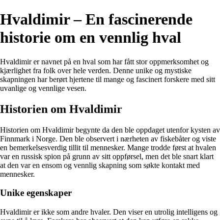
Hvaldimir – En fascinerende
historie om en vennlig hval
Hvaldimir er navnet på en hval som har fått stor oppmerksomhet og
kjærlighet fra folk over hele verden. Denne unike og mystiske
skapningen har berørt hjertene til mange og fascinert forskere med sitt
uvanlige og vennlige vesen.
Historien om Hvaldimir
Historien om Hvaldimir begynte da den ble oppdaget utenfor kysten av
Finnmark i Norge. Den ble observert i nærheten av fiskebåter og viste
en bemerkelsesverdig tillit til mennesker. Mange trodde først at hvalen
var en russisk spion på grunn av sitt oppførsel, men det ble snart klart
at den var en ensom og vennlig skapning som søkte kontakt med
mennesker.
Unike egenskaper
Hvaldimir er ikke som andre hvaler. Den viser en utrolig intelligens og