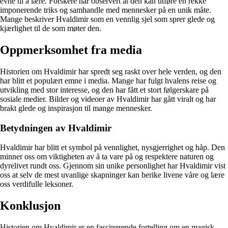
evne til å lære. Forskere har observert at den kan utføre en rekke
imponerende triks og samhandle med mennesker på en unik måte.
Mange beskriver Hvaldimir som en vennlig sjel som sprer glede og
kjærlighet til de som møter den.
Oppmerksomhet fra media
Historien om Hvaldimir har spredt seg raskt over hele verden, og den
har blitt et populært emne i media. Mange har fulgt hvalens reise og
utvikling med stor interesse, og den har fått et stort følgerskare på
sosiale medier. Bilder og videoer av Hvaldimir har gått viralt og har
brakt glede og inspirasjon til mange mennesker.
Betydningen av Hvaldimir
Hvaldimir har blitt et symbol på vennlighet, nysgjerrighet og håp. Den
minner oss om viktigheten av å ta vare på og respektere naturen og
dyrelivet rundt oss. Gjennom sin unike personlighet har Hvaldimir vist
oss at selv de mest uvanlige skapninger kan berike livene våre og lære
oss verdifulle leksoner.
Konklusjon
Historien om Hvaldimir er en fascinerende fortelling om en magisk