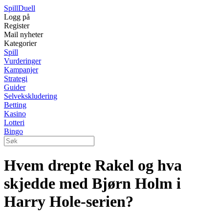
Spill
Duell
Logg på
Register
Mail nyheter
Kategorier
Spill
Vurderinger
Kampanjer
Strategi
Guider
Selvekskludering
Betting
Kasino
Lotteri
Bingo
Hvem drepte Rakel og hva
skjedde med Bjørn Holm i
Harry Hole-serien?