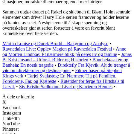
situasjoner, moralske dilemmaer og enda mer intriger.
Sammen utgjør drapet på Rakel og skjebnen til Bjørn Holm sentrale
elementer som driver Harry Hole-serien framover og holder leserne
på kanten av setet. Nesbøs evne til å skape spenning og
overraskelser gjør at serien fortsetter å være en favoritt blant
krimelskere over hele verden.
Märtha Louise og Durek Brudd – Bakgrunn og Analyse
•
Ravnedalen Live: Opplev Magien på Ravnedalen Festival
•
Anne
og Morten Lindboe: Et nærmere blikk på deres liv og familie
•
Jonas
B. Kristiansand – Utforsk Bilder og Historien
•
Baneheia-saken og
Banheia: En norsk tragedie
•
Direktefly Fra Kjevik: Alt du trenger å
vite om direkteruter og destinasjoner
•
Filmer basert på Stephen
Kings verk
•
Tarjei Svalastog: En Nærmere Titt på Familien,
Foreldrene, Far, og Kjæreste
•
Rutetider for ferge fra Hirtshals til
Larvik
•
Siv Kristin Sællmann: Livet og Karrieren Hennes
•
Å dele er kjærlig
X
Facebook
Instagram
LinkedIn
YouTube
Pinterest