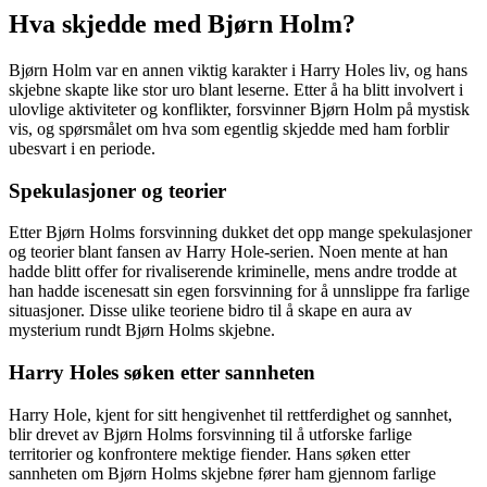
Hva skjedde med Bjørn Holm?
Bjørn Holm var en annen viktig karakter i Harry Holes liv, og hans
skjebne skapte like stor uro blant leserne. Etter å ha blitt involvert i
ulovlige aktiviteter og konflikter, forsvinner Bjørn Holm på mystisk
vis, og spørsmålet om hva som egentlig skjedde med ham forblir
ubesvart i en periode.
Spekulasjoner og teorier
Etter Bjørn Holms forsvinning dukket det opp mange spekulasjoner
og teorier blant fansen av Harry Hole-serien. Noen mente at han
hadde blitt offer for rivaliserende kriminelle, mens andre trodde at
han hadde iscenesatt sin egen forsvinning for å unnslippe fra farlige
situasjoner. Disse ulike teoriene bidro til å skape en aura av
mysterium rundt Bjørn Holms skjebne.
Harry Holes søken etter sannheten
Harry Hole, kjent for sitt hengivenhet til rettferdighet og sannhet,
blir drevet av Bjørn Holms forsvinning til å utforske farlige
territorier og konfrontere mektige fiender. Hans søken etter
sannheten om Bjørn Holms skjebne fører ham gjennom farlige