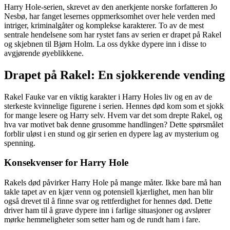
Harry Hole-serien, skrevet av den anerkjente norske forfatteren Jo
Nesbø, har fanget lesernes oppmerksomhet over hele verden med
intriger, kriminalgåter og komplekse karakterer. To av de mest
sentrale hendelsene som har rystet fans av serien er drapet på Rakel
og skjebnen til Bjørn Holm. La oss dykke dypere inn i disse to
avgjørende øyeblikkene.
Drapet på Rakel: En sjokkerende vending
Rakel Fauke var en viktig karakter i Harry Holes liv og en av de
sterkeste kvinnelige figurene i serien. Hennes død kom som et sjokk
for mange lesere og Harry selv. Hvem var det som drepte Rakel, og
hva var motivet bak denne grusomme handlingen? Dette spørsmålet
forblir uløst i en stund og gir serien en dypere lag av mysterium og
spenning.
Konsekvenser for Harry Hole
Rakels død påvirker Harry Hole på mange måter. Ikke bare må han
takle tapet av en kjær venn og potensiell kjærlighet, men han blir
også drevet til å finne svar og rettferdighet for hennes død. Dette
driver ham til å grave dypere inn i farlige situasjoner og avslører
mørke hemmeligheter som setter ham og de rundt ham i fare.