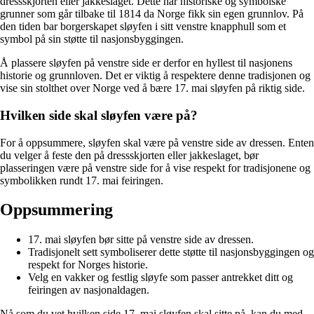
dressskjorten eller jakkeslaget. Dette har historiske og symbolske
grunner som går tilbake til 1814 da Norge fikk sin egen grunnlov. På
den tiden bar borgerskapet sløyfen i sitt venstre knapphull som et
symbol på sin støtte til nasjonsbyggingen.
Å plassere sløyfen på venstre side er derfor en hyllest til nasjonens
historie og grunnloven. Det er viktig å respektere denne tradisjonen og
vise sin stolthet over Norge ved å bære 17. mai sløyfen på riktig side.
Hvilken side skal sløyfen være på?
For å oppsummere, sløyfen skal være på venstre side av dressen. Enten
du velger å feste den på dressskjorten eller jakkeslaget, bør
plasseringen være på venstre side for å vise respekt for tradisjonene og
symbolikken rundt 17. mai feiringen.
Oppsummering
17. mai sløyfen bør sitte på venstre side av dressen.
Tradisjonelt sett symboliserer dette støtte til nasjonsbyggingen og
respekt for Norges historie.
Velg en vakker og festlig sløyfe som passer antrekket ditt og
feiringen av nasjonaldagen.
Nå som du vet hvilken side 17. mai sløyfen skal sitte på, kan du med