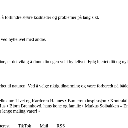
til å forhindre større kostnader og problemer på lang sikt.
 ved hyttelivet med andre.
 er det viktig å finne din egen vei i hyttelivet. Følg hjertet ditt og nyt
et til naturen. Ved å velge riktig tilnærming og være forberedt på både 
ællmann: Livet og Karrieren Hennes
•
Barnerom inspirasjon
•
Kontrakti
Hus
•
Bjørn Brennhovd, hans kone og familie
•
Markus Solbakken – En 
r lenge maling varer!
•
terest
TikTok
Mail
RSS