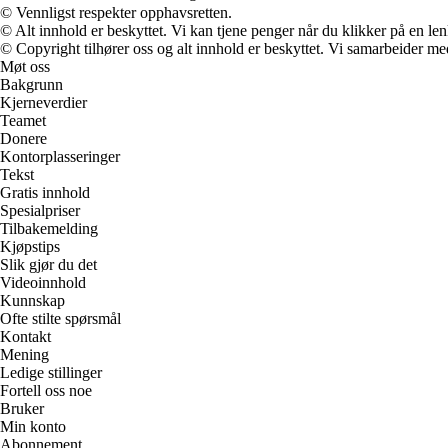
© Vennligst respekter opphavsretten.
© Alt innhold er beskyttet. Vi kan tjene penger når du klikker på en lenk
© Copyright tilhører oss og alt innhold er beskyttet. Vi samarbeider med
Møt oss
Bakgrunn
Kjerneverdier
Teamet
Donere
Kontorplasseringer
Tekst
Gratis innhold
Spesialpriser
Tilbakemelding
Kjøpstips
Slik gjør du det
Videoinnhold
Kunnskap
Ofte stilte spørsmål
Kontakt
Mening
Ledige stillinger
Fortell oss noe
Bruker
Min konto
Abonnement