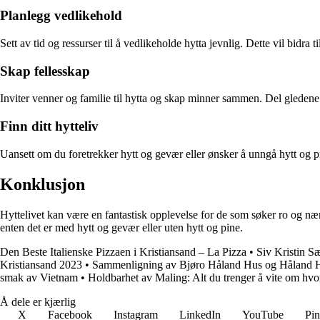
Planlegg vedlikehold
Sett av tid og ressurser til å vedlikeholde hytta jevnlig. Dette vil bidra 
Skap fellesskap
Inviter venner og familie til hytta og skap minner sammen. Del gledene
Finn ditt hytteliv
Uansett om du foretrekker hytt og gevær eller ønsker å unngå hytt og pine,
Konklusjon
Hyttelivet kan være en fantastisk opplevelse for de som søker ro og nærh
enten det er med hytt og gevær eller uten hytt og pine.
Den Beste Italienske Pizzaen i Kristiansand – La Pizza
•
Siv Kristin S
Kristiansand 2023
•
Sammenligning av Bjøro Håland Hus og Håland 
smak av Vietnam
•
Holdbarhet av Maling: Alt du trenger å vite om hvo
Å dele er kjærlig
X
Facebook
Instagram
LinkedIn
YouTube
Pin