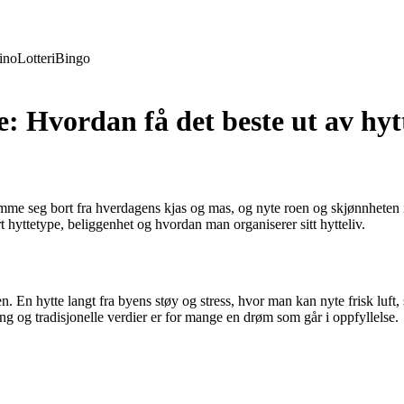
ino
Lotteri
Bingo
: Hvordan få det beste ut av hytt
me seg bort fra hverdagens kjas og mas, og nyte roen og skjønnheten 
ert hyttetype, beliggenhet og hvordan man organiserer sitt hytteliv.
 En hytte langt fra byens støy og stress, hvor man kan nyte frisk luft, s
g og tradisjonelle verdier er for mange en drøm som går i oppfyllelse.