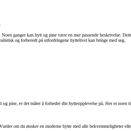
g
 Noen ganger kan hytt og pine være en mer passende beskrivelse. Dette k
realistisk og forberedt på utfordringene hyttelivet kan bringe med seg.
 og pine, er det måter å forbedre din hytteopplevelse på. Her er noen tips
urder om du ønsker en moderne hytte med alle bekvemmeligheter eller 