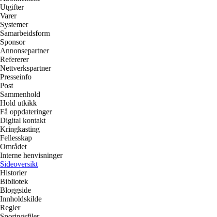
Utgifter
Varer
Systemer
Samarbeidsform
Sponsor
Annonsepartner
Refererer
Nettverkspartner
Presseinfo
Post
Sammenhold
Hold utkikk
Få oppdateringer
Digital kontakt
Kringkasting
Fellesskap
Området
Interne henvisninger
Sideoversikt
Historier
Bibliotek
Bloggside
Innholdskilde
Regler
Sporingsfiler