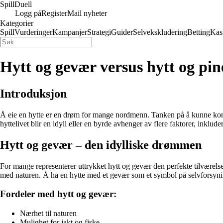
Spill
Duell
Logg på
Register
Mail nyheter
Kategorier
Spill
Vurderinger
Kampanjer
Strategi
Guider
Selvekskludering
Betting
Kas
Hytt og gevær versus hytt og pine
Introduksjon
Å eie en hytte er en drøm for mange nordmenn. Tanken på å kunne kom
hyttelivet blir en idyll eller en byrde avhenger av flere faktorer, inklud
Hytt og gevær – den idylliske drømmen
For mange representerer uttrykket hytt og gevær den perfekte tilværelsen.
med naturen. Å ha en hytte med et gevær som et symbol på selvforsynin
Fordeler med hytt og gevær:
Nærhet til naturen
Mulighet for jakt og fiske