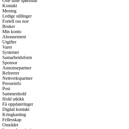
Ofte stilte spørsmål
Kontakt
Mening
Ledige stillinger
Fortell oss noe
Bruker
Min konto
Abonnement
Utgifter
Varer
Systemer
Samarbeidsform
Sponsor
Annonsepartner
Refererer
Nettverkspartner
Presseinfo
Post
Sammenhold
Hold utkikk
Få oppdateringer
Digital kontakt
Kringkasting
Fellesskap
Området