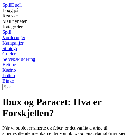
Spill
Duell
Logg på
Register
Mail nyheter
Kategorier
Spill
Vurderinger
Kampanjer
Strategi
Guider
Selvekskludering
Betting
Kasino
Lotteri
Bingo
Ibux og Paracet: Hva er
Forskjellen?
Når vi opplever smerte og feber, er det vanlig å gripe til
smertestillende medikamenter som ibux og paracetamol (mer kjent