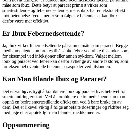
måte som ibux. Dette betyr at paracet primært virker som
smertestillende og febernedsettende, mens ibux har en ekstra effekt
mot betennelse. Ved smerter som følge av betennelse, kan ibux
derfor være mer effektivt.
Er Ibux Febernedsettende?
Ja, ibux virker febernedsettende på samme måte som paracet. Begge
medikamentene kan brukes til å senke feber ved ulike tilstander, som
for eksempel ved infeksjoner eller annen sykdom. Valget mellom
ibux og paracet ved feber kan derfor avhenge av andre faktorer, som
for eksempel eventuelle betennelsesaspekter ved tilstanden.
Kan Man Blande Ibux og Paracet?
Det er vanligvis trygt å kombinere ibux og paracet hvis behovet for
smertelindring er stort. Ved å kombinere de to medisinene kan man
oppnå en bedre smertestillende effekt enn ved å bare bruke én av
dem. Det er likevel viktig å følge anbefalte doseringer og rådføre seg
med lege eller apotek før man blander medikamenter.
Oppsummering