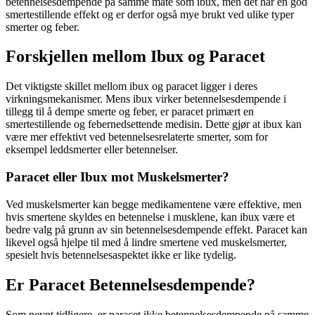
betennelsesdempende på samme måte som ibux, men det har en god
smertestillende effekt og er derfor også mye brukt ved ulike typer
smerter og feber.
Forskjellen mellom Ibux og Paracet
Det viktigste skillet mellom ibux og paracet ligger i deres
virkningsmekanismer. Mens ibux virker betennelsesdempende i
tillegg til å dempe smerte og feber, er paracet primært en
smertestillende og febernedsettende medisin. Dette gjør at ibux kan
være mer effektivt ved betennelsesrelaterte smerter, som for
eksempel leddsmerter eller betennelser.
Paracet eller Ibux mot Muskelsmerter?
Ved muskelsmerter kan begge medikamentene være effektive, men
hvis smertene skyldes en betennelse i musklene, kan ibux være et
bedre valg på grunn av sin betennelsesdempende effekt. Paracet kan
likevel også hjelpe til med å lindre smertene ved muskelsmerter,
spesielt hvis betennelsesaspektet ikke er like tydelig.
Er Paracet Betennelsesdempende?
Som nevnt tidligere, er paracet ikke betennelsesdempende på samme