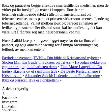
Ibux og paracet er begge effektive smertestillende medisiner, men de
virker på litt forskjellige måter i kroppen. Ibux har en
betennelsesdempende effekt i tillegg til smertelindring og
febernedsettelse, mens paracet primært virker som smertestillende og
febernedsettende. Valget mellom ibux og paracet avhenger av
hvilken type smerte eller tilstand som skal behandles, og det kan
være lurt å rådføre seg med helsepersonell ved tvil.
Husk å alltid lese pakningsvedlegget nøye før du tar ibux eller
paracet, og følg anbefalt dosering for å unngå bivirkninger og
feilbruk av medikamentene.
Fædrelandsvennen (FVN) – Din kilde til Kristiansand nyheter
•
Skolen Min: En Guide til Suksess og Trivsel
•
Hvordan sjekke om
egg er dårlig og holdbarheten deres
•
Finn Matre Langeland: En
tragisk skjebne og et samfunns taps
•
De Beste Restaurantene i
Kristiansand
•
Alexander Stöckl: Ledende innen Fotballtrening
•
Ibux og Paracet: Hva er Forskjellen?
•
Å dele er kjærlig
X
Facebook
Instagram
LinkedIn
YouTube