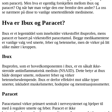
som paracet). Men hva er egentlig forskjellen mellom ibux og
paracet? Og når bør man velge den ene fremfor den andre? La oss
se nærmere på disse to vanlige smertestillende medisinene.
Hva er Ibux og Paracet?
Ibux er et legemiddel som inneholder virkestoffet ibuprofen, mens
paracet er basert på virkestoffet paracetamol. Begge medikamentene
er vanlige valg ved smerte, feber og betennelse, men de virker på litt
ulike måter i kroppen.
Ibux
Ibuprofen, som er hovedkomponenten i ibux, er en såkalt ikke-
steroide antiinflammatorisk medisin (NSAID). Dette betyr at ibux
både demper smerte, reduserer feber og virker
betennelsesdempende. Ibux er derfor effektivt mot ulike typer
smerter, inkludert muskelsmerter, hodepine og menstruasjonssmerter.
Paracet
Paracetamol virker primært sentralt i nervesystemet og hjelper til
med å regulere smerte og feber. Paracet er ikke